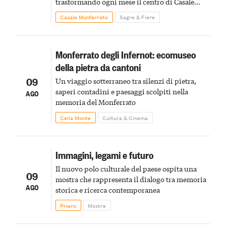
trasformando ogni mese il centro di Casale
Monferrato in un luogo di scoperta e racconto
Casale Monferrato
Sagre & Fiere
Monferrato degli Infernot: ecomuseo
della pietra da cantoni
09
Un viaggio sotterraneo tra silenzi di pietra,
saperi contadini e paesaggi scolpiti nella
AGO
memoria del Monferrato
Cella Monte
Cultura & Cinema
Immagini, legami e futuro
Il nuovo polo culturale del paese ospita una
09
mostra che rappresenta il dialogo tra memoria
AGO
storica e ricerca contemporanea
Priero
Mostre