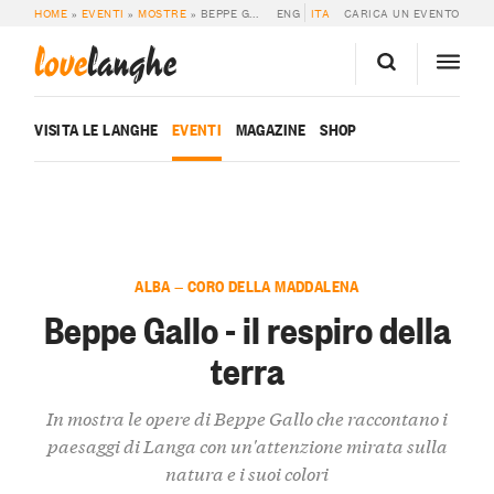
HOME
»
EVENTI
»
MOSTRE
»
BEPPE GALLO – IL RESPIRO DELLA TERRA
ENG
ITA
CARICA UN EVENTO
love
langhe
VISITA LE LANGHE
EVENTI
MAGAZINE
SHOP
ALBA — CORO DELLA MADDALENA
Beppe Gallo - il respiro della
terra
In mostra le opere di Beppe Gallo che raccontano i
paesaggi di Langa con un'attenzione mirata sulla
natura e i suoi colori