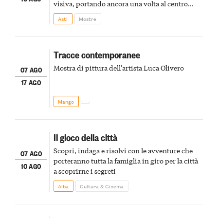
visiva, portando ancora una volta al centro
della scena le meraviglie del passato astigiano
Asti
Mostre
Tracce contemporanee
Mostra di pittura dell'artista Luca Olivero
07 AGO
17 AGO
Mango
Il gioco della città
Scopri, indaga e risolvi con le avventure che
07 AGO
porteranno tutta la famiglia in giro per la città
10 AGO
a scoprirne i segreti
Alba
Cultura & Cinema