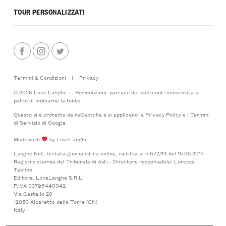
TOUR PERSONALIZZATI
Termini & Condizioni
|
Privacy
© 2026 Love Langhe — Riproduzione parziale dei contenuti consentita a
patto di indicarne la fonte
Questo si è protetto da reCaptcha e si applicano la
Privacy Policy
e i
Termini
di Servizio
di Google
Made with
by LoveLanghe
Langhe.Net, testata giornalistica online, iscritta al n.672/14 del 15.05.2014 -
Registro stampa del Tribunale di Asti - Direttore responsabile: Lorenzo
Tablino.
Editore: LoveLanghe S.R.L.
P.IVA 03796440042
Via Castello 20
12050 Albaretto della Torre (CN)
Italy