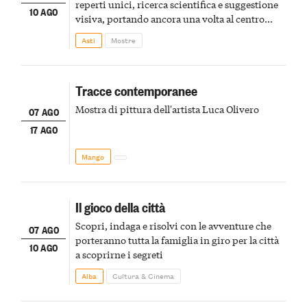
reperti unici, ricerca scientifica e suggestione
10 AGO
visiva, portando ancora una volta al centro
della scena le meraviglie del passato astigiano
Asti
Mostre
Tracce contemporanee
Mostra di pittura dell'artista Luca Olivero
07 AGO
17 AGO
Mango
Il gioco della città
Scopri, indaga e risolvi con le avventure che
07 AGO
porteranno tutta la famiglia in giro per la città
10 AGO
a scoprirne i segreti
Alba
Cultura & Cinema