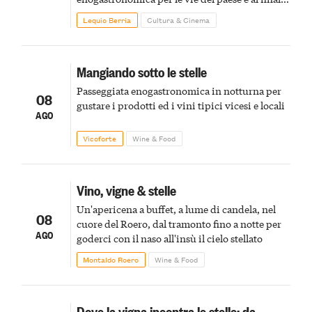
pirotecnico
Lequio Berria
Cultura & Cinema
Mangiando sotto le stelle
Passeggiata enogastronomica in notturna per
08
gustare i prodotti ed i vini tipici vicesi e locali
AGO
Vicoforte
Wine & Food
Vino, vigne & stelle
Un'apericena a buffet, a lume di candela, nel
08
cuore del Roero, dal tramonto fino a notte per
AGO
goderci con il naso all'insù il cielo stellato
Montaldo Roero
Wine & Food
Dove la vigna incontra le stelle: da