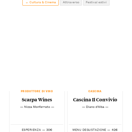
← Cultura & Cinema
Attraverso
Festival estivi
PRODUTTORE DI VINO
CASCINA
Scarpa Wines
Cascina Il Convivio
— Nizza Monferrato —
— Diano d’Alba —
30€
42€
ESPERIENZA —
MENU DEGUSTAZIONE —