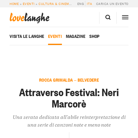
HOME
»
EVENTI
»
CULTURA & CINEMA
»
ATTRAVERSO FESTIVAL: NERI MARCO
ENG
ITA
CARICA UN EVENTO
love
langhe
VISITA LE LANGHE
EVENTI
MAGAZINE
SHOP
ROCCA GRIMALDA — BELVEDERE
Attraverso Festival: Neri
Marcorè
Una serata dedicata all'abile reinterpretazione di
una serie di canzoni note e meno note