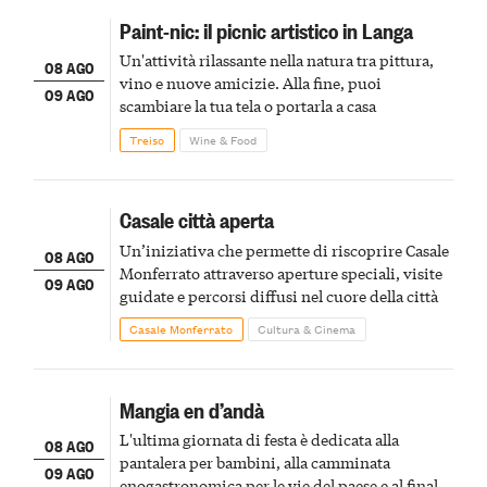
Paint-nic: il picnic artistico in Langa
Un'attività rilassante nella natura tra pittura,
08 AGO
vino e nuove amicizie. Alla fine, puoi
09 AGO
scambiare la tua tela o portarla a casa
Treiso
Wine & Food
Casale città aperta
Un’iniziativa che permette di riscoprire Casale
08 AGO
Monferrato attraverso aperture speciali, visite
09 AGO
guidate e percorsi diffusi nel cuore della città
Casale Monferrato
Cultura & Cinema
Mangia en d’andà
L'ultima giornata di festa è dedicata alla
08 AGO
pantalera per bambini, alla camminata
09 AGO
enogastronomica per le vie del paese e al finale