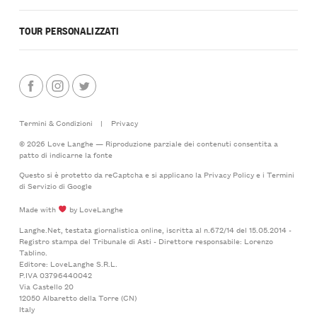
TOUR PERSONALIZZATI
Termini & Condizioni
|
Privacy
© 2026 Love Langhe — Riproduzione parziale dei contenuti consentita a
patto di indicarne la fonte
Questo si è protetto da reCaptcha e si applicano la
Privacy Policy
e i
Termini
di Servizio
di Google
Made with
by LoveLanghe
Langhe.Net, testata giornalistica online, iscritta al n.672/14 del 15.05.2014 -
Registro stampa del Tribunale di Asti - Direttore responsabile: Lorenzo
Tablino.
Editore: LoveLanghe S.R.L.
P.IVA 03796440042
Via Castello 20
12050 Albaretto della Torre (CN)
Italy