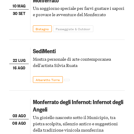
10 MAG
Un soggiorno speciale per farvi gustare i sapori
30 SET
e provare le avventure del Monferrato
Bistagno
Passeggiate & Outdoor
SediMenti
Mostra personale di arte contemporanea
22 LUG
dell'artista Silvia Ruata
16 AGO
Albaretto Torre
Monferrato degli Infernot: Infernot degli
Angeli
03 AGO
Un gioiello nascosto sotto il Municipio, tra
08 AGO
pietra scolpita, silenzio antico e suggestioni
della tradizione vinicola monferrina