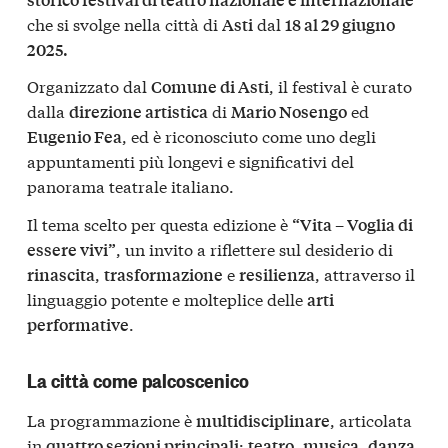
che si svolge nella città di
dal
Asti
18 al 29 giugno
2025.
Organizzato dal
, il festival è curato
Comune di Asti
dalla
di
ed
direzione artistica
Mario Nosengo
, ed è riconosciuto come uno degli
Eugenio Fea
appuntamenti più longevi e significativi del
panorama teatrale italiano.
Il tema scelto per questa edizione è
“Vita – Voglia di
, un invito a riflettere sul desiderio di
essere vivi”
,
e
, attraverso il
rinascita
trasformazione
resilienza
linguaggio potente e molteplice delle
arti
.
performative
La città come palcoscenico
La programmazione è
, articolata
multidisciplinare
in
:
,
,
quattro sezioni principali
teatro
musica
danza