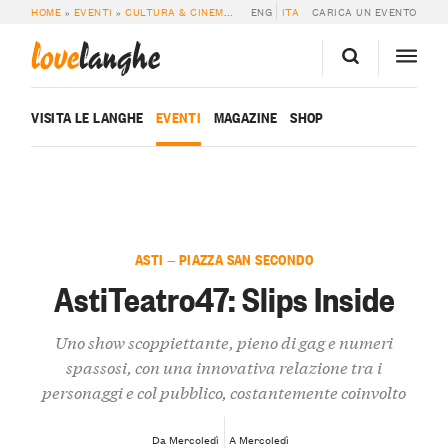
HOME
»
EVENTI
»
CULTURA & CINEMA
»
ASTITEATRO47: SLIPS INSIDE
ENG
ITA
CARICA UN EVENTO
love
langhe
VISITA LE LANGHE
EVENTI
MAGAZINE
SHOP
ASTI — PIAZZA SAN SECONDO
AstiTeatro47: Slips Inside
Uno show scoppiettante, pieno di gag e numeri
spassosi, con una innovativa relazione tra i
personaggi e col pubblico, costantemente coinvolto
Da Mercoledì
A Mercoledì