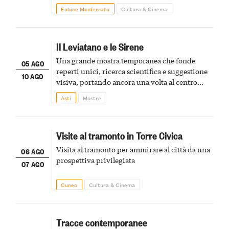
Fubine Monferrato
Cultura & Cinema
Il Leviatano e le Sirene
Una grande mostra temporanea che fonde
05 AGO
reperti unici, ricerca scientifica e suggestione
10 AGO
visiva, portando ancora una volta al centro
della scena le meraviglie del passato astigiano
Asti
Mostre
Visite al tramonto in Torre Civica
Visita al tramonto per ammirare al città da una
06 AGO
prospettiva privilegiata
07 AGO
Cuneo
Cultura & Cinema
Tracce contemporanee