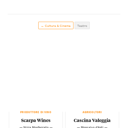
← Cultura & Cinema
Teatro
PRODUTTORE DI VINO
AGRICOLTORI
Scarpa Wines
Cascina Valeggia
— Nizza Monferrato —
— Moncalvo d'Asti —