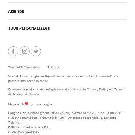
AZIENDE
TOUR PERSONALIZZATI
Termini & Condizioni
|
Privacy
© 2026 Love Langhe — Riproduzione parziale dei contenuti consentita a
patto di indicarne la fonte
Questo si è protetto da reCaptcha e si applicano la
Privacy Policy
e i
Termini
di Servizio
di Google
Made with
by LoveLanghe
Langhe.Net, testata giornalistica online, iscritta al n.672/14 del 15.05.2014 -
Registro stampa del Tribunale di Asti - Direttore responsabile: Lorenzo
Tablino.
Editore: LoveLanghe S.R.L.
P.IVA 03796440042