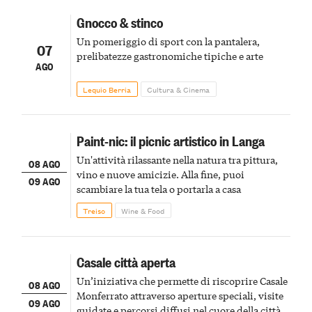
Gnocco & stinco
Un pomeriggio di sport con la pantalera,
07
prelibatezze gastronomiche tipiche e arte
AGO
Lequio Berria
Cultura & Cinema
Paint-nic: il picnic artistico in Langa
Un'attività rilassante nella natura tra pittura,
08 AGO
vino e nuove amicizie. Alla fine, puoi
09 AGO
scambiare la tua tela o portarla a casa
Treiso
Wine & Food
Casale città aperta
Un’iniziativa che permette di riscoprire Casale
08 AGO
Monferrato attraverso aperture speciali, visite
09 AGO
guidate e percorsi diffusi nel cuore della città