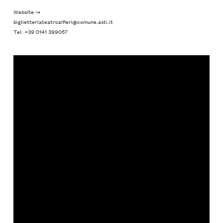
Website ↝
biglietteriateatroalfieri@comune.asti.it
Tel: +39 0141 399057