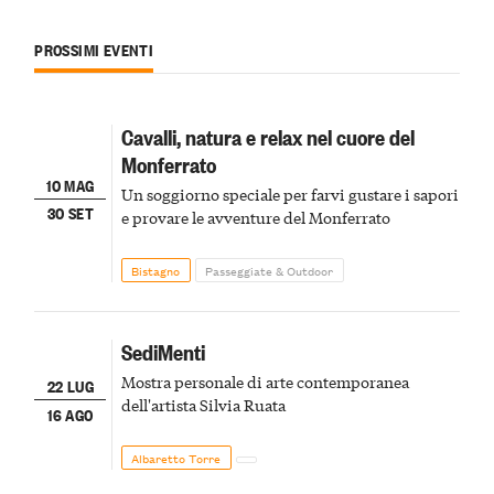
PROSSIMI EVENTI
Cavalli, natura e relax nel cuore del
Monferrato
10 MAG
Un soggiorno speciale per farvi gustare i sapori
30 SET
e provare le avventure del Monferrato
Bistagno
Passeggiate & Outdoor
SediMenti
Mostra personale di arte contemporanea
22 LUG
dell'artista Silvia Ruata
16 AGO
Albaretto Torre