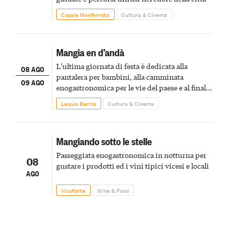
Casale Monferrato
Cultura & Cinema
Mangia en d’andà
L'ultima giornata di festa è dedicata alla
08 AGO
pantalera per bambini, alla camminata
09 AGO
enogastronomica per le vie del paese e al finale
pirotecnico
Lequio Berria
Cultura & Cinema
Mangiando sotto le stelle
Passeggiata enogastronomica in notturna per
08
gustare i prodotti ed i vini tipici vicesi e locali
AGO
Vicoforte
Wine & Food