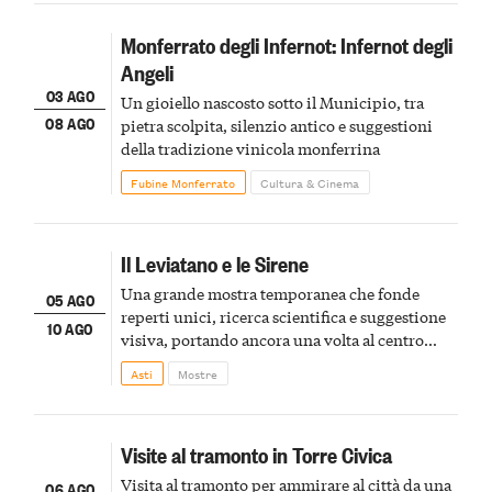
Monferrato degli Infernot: Infernot degli
Angeli
03 AGO
Un gioiello nascosto sotto il Municipio, tra
08 AGO
pietra scolpita, silenzio antico e suggestioni
della tradizione vinicola monferrina
Fubine Monferrato
Cultura & Cinema
Il Leviatano e le Sirene
Una grande mostra temporanea che fonde
05 AGO
reperti unici, ricerca scientifica e suggestione
10 AGO
visiva, portando ancora una volta al centro
della scena le meraviglie del passato astigiano
Asti
Mostre
Visite al tramonto in Torre Civica
Visita al tramonto per ammirare al città da una
06 AGO