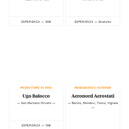
30€
Gratuito
ESPERIENZA —
ESPERIENZA —
PRODUTTORE DI VINO
PASSEGGIATE E OUTDOOR
Ugo Balocco
Aeronord Aerostati
— San Marzano Oliveto —
— Barolo, Mondovì, Tonco, Vignale
—
10€
ESPERIENZA —