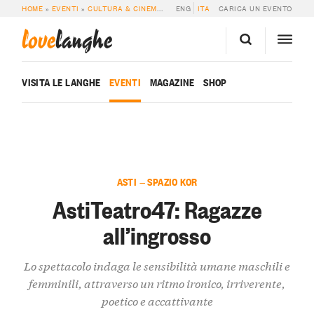
HOME
»
EVENTI
»
CULTURA & CINEMA
»
ASTITEATRO47: RAGAZZE ALL’INGROS
ENG
ITA
CARICA UN EVENTO
love
langhe
VISITA LE LANGHE
EVENTI
MAGAZINE
SHOP
ASTI — SPAZIO KOR
AstiTeatro47: Ragazze
all’ingrosso
Lo spettacolo indaga le sensibilità umane maschili e
femminili, attraverso un ritmo ironico, irriverente,
poetico e accattivante