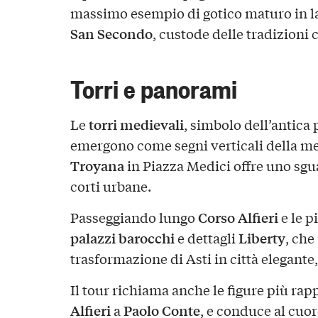
massimo esempio di gotico maturo in lat
San Secondo
, custode delle tradizioni 
Torri e panorami
torri medievali
Le
, simbolo dell’antica
emergono come segni verticali della mem
Troyana
in Piazza Medici offre uno sgua
corti urbane.
Corso Alfieri
Passeggiando lungo
e le p
palazzi barocchi
Liberty
e dettagli
, che
trasformazione di Asti in città elegante
Il tour richiama anche le figure più rap
Alfieri
Paolo Conte
a
, e conduce al cuore