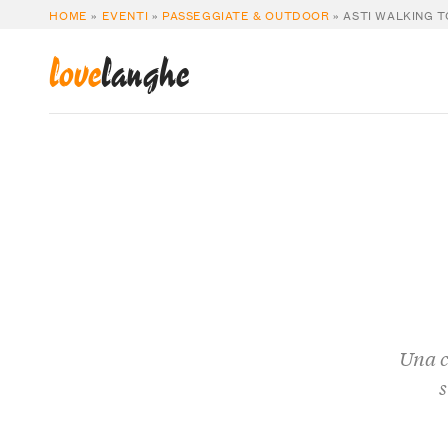
HOME
»
EVENTI
»
PASSEGGIATE & OUTDOOR
»
ASTI WALKING 
love
langhe
Una c
s