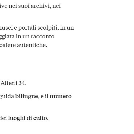
vive nei suoi archivi, nei
musei e portali scolpiti, in un
giata in un racconto
mosfere autentiche.
Alfieri 34.
bilingue
numero
 guida
, e il
luoghi di culto
 dei
.