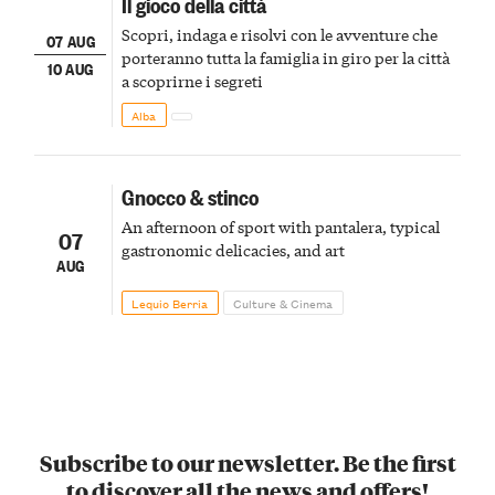
Il gioco della città
Scopri, indaga e risolvi con le avventure che
07 AUG
porteranno tutta la famiglia in giro per la città
10 AUG
a scoprirne i segreti
Alba
Gnocco & stinco
An afternoon of sport with pantalera, typical
07
gastronomic delicacies, and art
AUG
Lequio Berria
Culture & Cinema
Subscribe to our newsletter. Be the first
to discover all the news and offers!