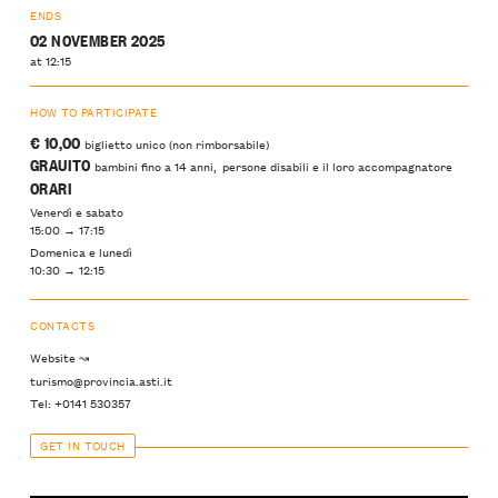
ENDS
02 NOVEMBER 2025
at 12:15
HOW TO PARTICIPATE
€ 10,00
biglietto unico (non rimborsabile)
GRAUITO
bambini fino a 14 anni, persone disabili e il loro accompagnatore
ORARI
Venerdì e sabato
15:00 → 17:15
Domenica e lunedì
10:30 → 12:15
CONTACTS
Website ↝
turismo@provincia.asti.it
Tel: +0141 530357
GET IN TOUCH