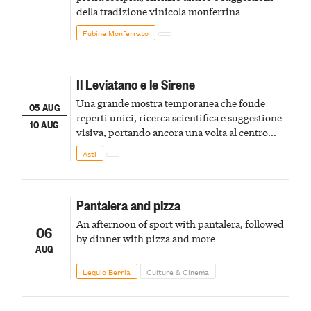
della tradizione vinicola monferrina
Fubine Monferrato
Il Leviatano e le Sirene
Una grande mostra temporanea che fonde
05 AUG
reperti unici, ricerca scientifica e suggestione
10 AUG
visiva, portando ancora una volta al centro
della scena le meraviglie del passato astigiano
Asti
Pantalera and pizza
An afternoon of sport with pantalera, followed
06
by dinner with pizza and more
AUG
Lequio Berria
Culture & Cinema