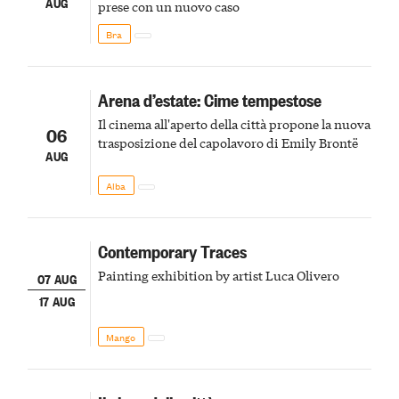
AUG
prese con un nuovo caso
Bra
Arena d’estate: Cime tempestose
Il cinema all'aperto della città propone la nuova
06
trasposizione del capolavoro di Emily Brontë
AUG
Alba
Contemporary Traces
Painting exhibition by artist Luca Olivero
07 AUG
17 AUG
Mango