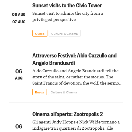
Sunset visits to the Civic Tower
Sunset visit to admire the city from a
06 AUG
privileged perspective
07 AUG
Cuneo
Culture & Cinema
Attraverso Festival: Aldo Cazzullo and
Angelo Branduardi
06
Aldo Cazzullo and Angelo Branduardi tell the
story of the saint, or rather the stories. The
AUG
Saint Francis of devotion: the wolf, the sermon
to the birds, the stigmata
Busca
Culture & Cinema
Cinema all’aperto: Zootropolis 2
Gli agenti Judy Hopps e Nick Wilde tornano a
06
indagare tra i quartieri di Zootropolis, alle