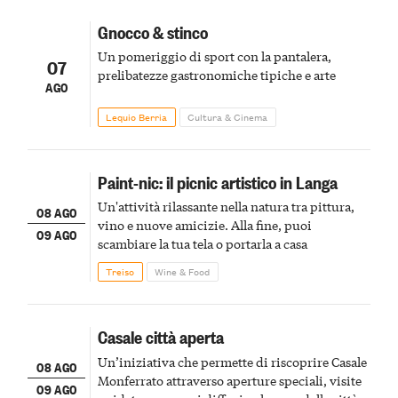
Gnocco & stinco
Un pomeriggio di sport con la pantalera,
07
prelibatezze gastronomiche tipiche e arte
AGO
Lequio Berria
Cultura & Cinema
Paint-nic: il picnic artistico in Langa
Un'attività rilassante nella natura tra pittura,
08 AGO
vino e nuove amicizie. Alla fine, puoi
09 AGO
scambiare la tua tela o portarla a casa
Treiso
Wine & Food
Casale città aperta
Un’iniziativa che permette di riscoprire Casale
08 AGO
Monferrato attraverso aperture speciali, visite
09 AGO