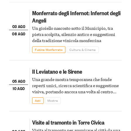
Monferrato degli Infernot: Infernot degli
Angeli
03 AGO
Un gioiello nascosto sotto il Municipio, tra
08 AGO
pietra scolpita, silenzio antico e suggestioni
della tradizione vinicola monferrina
Fubine Monferrato
Cultura & Cinema
Il Leviatano e le Sirene
Una grande mostra temporanea che fonde
05 AGO
reperti unici, ricerca scientifica e suggestione
10 AGO
visiva, portando ancora una volta al centro
della scena le meraviglie del passato astigiano
Asti
Mostre
Visite al tramonto in Torre Civica
Visita al tramonto per ammirare al città da una