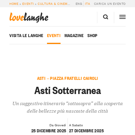
HOME
»
EVENTI
»
CULTURA & CINEMA
»
ASTI SOTTERRANEA
ENG
ITA
CARICA UN EVENTO
love
langhe
VISITA LE LANGHE
EVENTI
MAGAZINE
SHOP
ASTI — PIAZZA FRATELLI CAIROLI
Asti Sotterranea
Un suggestivo itinerario “sottosopra” alla scoperta
delle bellezze più nascoste della città
Da Giovedì
A Sabato
25 DICEMBRE 2025
27 DICEMBRE 2025