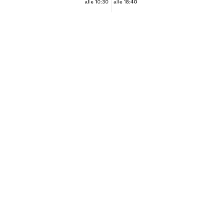
alle 10:30
alle 18:40