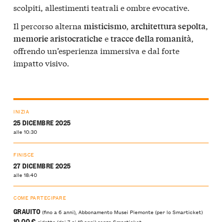
scolpiti, allestimenti teatrali e ombre evocative.
Il percorso alterna
,
,
misticismo
architettura sepolta
e
,
memorie aristocratiche
tracce della romanità
offrendo un’esperienza immersiva e dal forte
impatto visivo.
INIZIA
25 DICEMBRE 2025
alle 10:30
FINISCE
27 DICEMBRE 2025
alle 18:40
COME PARTECIPARE
GRAUITO
(fino a 6 anni), Abbonamento Musei Piemonte (per lo Smarticket)
10,00 €
ridotto (dai 7 ai 12 anni) senza Smarticket