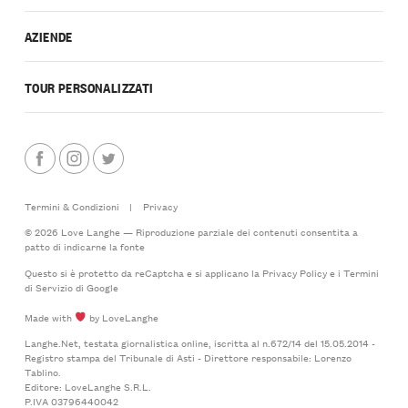
AZIENDE
TOUR PERSONALIZZATI
Termini & Condizioni
|
Privacy
© 2026 Love Langhe — Riproduzione parziale dei contenuti consentita a
patto di indicarne la fonte
Questo si è protetto da reCaptcha e si applicano la
Privacy Policy
e i
Termini
di Servizio
di Google
Made with
by LoveLanghe
Langhe.Net, testata giornalistica online, iscritta al n.672/14 del 15.05.2014 -
Registro stampa del Tribunale di Asti - Direttore responsabile: Lorenzo
Tablino.
Editore: LoveLanghe S.R.L.
P.IVA 03796440042