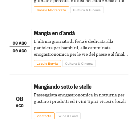
guidate e percorsi diffusi nel cuore della città
Casale Monferrato
Cultura & Cinema
Mangia en d’andà
L'ultima giornata di festa è dedicata alla
08 AGO
pantalera per bambini, alla camminata
09 AGO
enogastronomica per le vie del paese e al finale
pirotecnico
Lequio Berria
Cultura & Cinema
Mangiando sotto le stelle
Passeggiata enogastronomica in notturna per
08
gustare i prodotti ed i vini tipici vicesi e locali
AGO
Vicoforte
Wine & Food