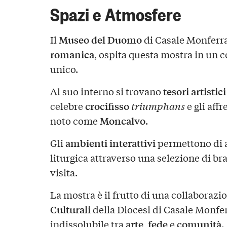
Spazi e Atmosfere
Museo del Duomo
Il
di Casale Monferra
romanica
, ospita questa mostra in un c
unico.
tesori artistici
Al suo interno si trovano
crocifisso
celebre
triumphans
e gli affr
Moncalvo
noto come
.
ambienti interattivi
Gli
permettono di 
liturgica attraverso una selezione di b
visita.
La mostra è il frutto di una collaborazi
Culturali
della Diocesi di Casale Monfe
arte
fede
comunità
indissolubile tra
,
e
.