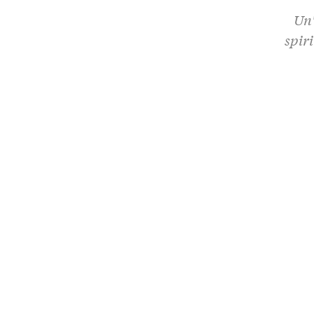
Un'
spir