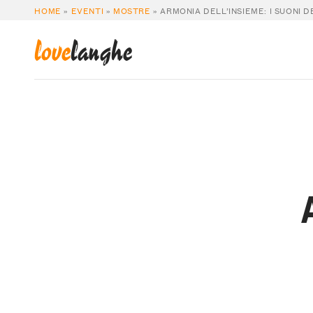
HOME
»
EVENTI
»
MOSTRE
»
ARMONIA DELL’INSIEME: I SUONI 
love
langhe