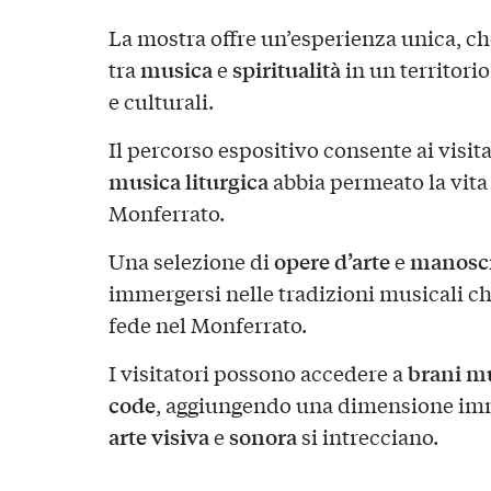
La mostra offre un’esperienza unica, c
musica
spiritualità
tra
e
in un territorio
e culturali.
Il percorso espositivo consente ai visit
musica liturgica
abbia permeato la vita 
Monferrato.
opere d’arte
manoscr
Una selezione di
e
immergersi nelle tradizioni musicali 
fede nel Monferrato.
brani mu
I visitatori possono accedere a
code
, aggiungendo una dimensione imm
arte visiva
sonora
e
si intrecciano.