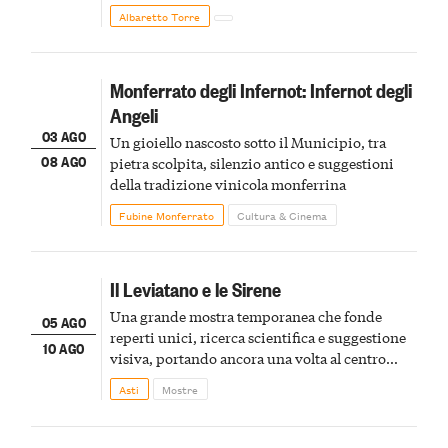
Albaretto Torre
Monferrato degli Infernot: Infernot degli
Angeli
03 AGO
Un gioiello nascosto sotto il Municipio, tra
08 AGO
pietra scolpita, silenzio antico e suggestioni
della tradizione vinicola monferrina
Fubine Monferrato
Cultura & Cinema
Il Leviatano e le Sirene
Una grande mostra temporanea che fonde
05 AGO
reperti unici, ricerca scientifica e suggestione
10 AGO
visiva, portando ancora una volta al centro
della scena le meraviglie del passato astigiano
Asti
Mostre