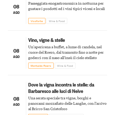
Passeggiata enogastronomica in notturna per
08
gustare i prodotti ed i vini tipici vicesi e locali
AGO
Vicoforte
Wine & Food
Vino, vigne & stelle
Un'apericena a buffet, a lume di candela, nel
08
cuore del Roero, dal tramonto fino a notte per
AGO
goderci con il naso all'insù il cielo stellato
Montaldo Roero
Wine & Food
Dove la vigna incontra le stelle: da
Barbaresco alle luci di Neive
08
Una serata speciale tra vigne, borghi e
panorami mozzafiato delle Langhe, con l’arrivo
AGO
al Bricco San Cristoforo