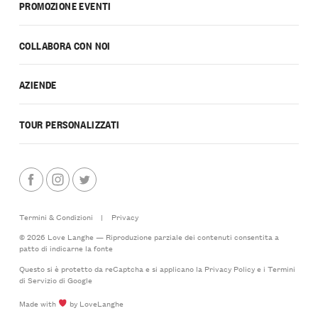
PROMOZIONE EVENTI
COLLABORA CON NOI
AZIENDE
TOUR PERSONALIZZATI
Termini & Condizioni
|
Privacy
© 2026 Love Langhe — Riproduzione parziale dei contenuti consentita a
patto di indicarne la fonte
Questo si è protetto da reCaptcha e si applicano la
Privacy Policy
e i
Termini
di Servizio
di Google
Made with
by LoveLanghe