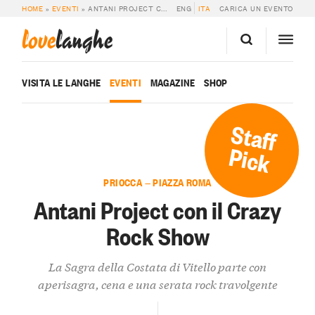
HOME
»
EVENTI
»
ANTANI PROJECT CON IL CRAZY ROCK SHOW
ENG
ITA
CARICA UN EVENTO
love
langhe
VISITA LE LANGHE
EVENTI
MAGAZINE
SHOP
Staff
Pick
PRIOCCA — PIAZZA ROMA
Antani Project con il Crazy
Rock Show
La Sagra della Costata di Vitello parte con
aperisagra, cena e una serata rock travolgente