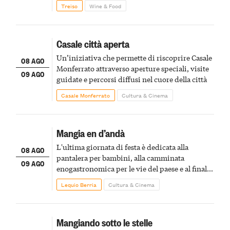
Treiso
Wine & Food
Casale città aperta
Un’iniziativa che permette di riscoprire Casale
08 AGO
Monferrato attraverso aperture speciali, visite
09 AGO
guidate e percorsi diffusi nel cuore della città
Casale Monferrato
Cultura & Cinema
Mangia en d’andà
L'ultima giornata di festa è dedicata alla
08 AGO
pantalera per bambini, alla camminata
09 AGO
enogastronomica per le vie del paese e al finale
pirotecnico
Lequio Berria
Cultura & Cinema
Mangiando sotto le stelle