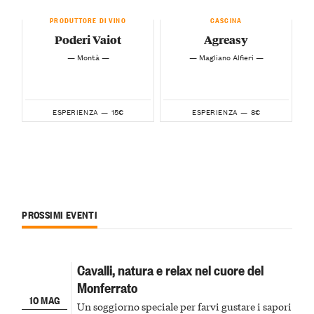
PRODUTTORE DI VINO
CASCINA
Poderi Vaiot
Agreasy
— Montà —
— Magliano Alfieri —
15€
8€
ESPERIENZA —
ESPERIENZA —
PROSSIMI EVENTI
Cavalli, natura e relax nel cuore del
Monferrato
10 MAG
Un soggiorno speciale per farvi gustare i sapori