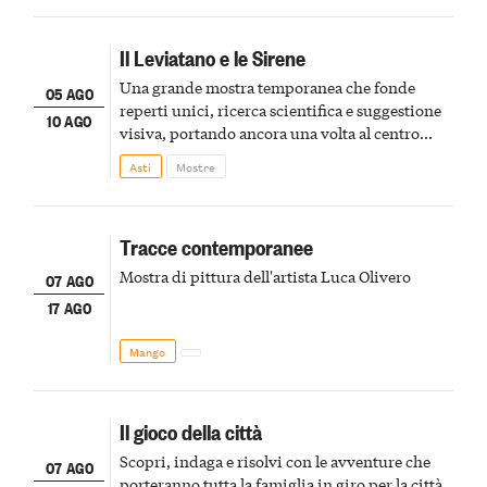
Il Leviatano e le Sirene
Una grande mostra temporanea che fonde
05 AGO
reperti unici, ricerca scientifica e suggestione
10 AGO
visiva, portando ancora una volta al centro
della scena le meraviglie del passato astigiano
Asti
Mostre
Tracce contemporanee
Mostra di pittura dell'artista Luca Olivero
07 AGO
17 AGO
Mango
Il gioco della città
Scopri, indaga e risolvi con le avventure che
07 AGO
porteranno tutta la famiglia in giro per la città