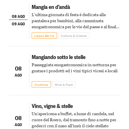
Mangia en d’andà
L'ultima giornata di festa è dedicata alla
08 AGO
pantalera per bambini, alla camminata
09 AGO
enogastronomica per le vie del paese e al finale
pirotecnico
Lequio Berria
Cultura & Cinema
Mangiando sotto le stelle
Passeggiata enogastronomica in notturna per
08
gustare i prodotti ed i vini tipici vicesi e locali
AGO
Vicoforte
Wine & Food
Vino, vigne & stelle
Un'apericena a buffet, a lume di candela, nel
08
cuore del Roero, dal tramonto fino a notte per
AGO
goderci con il naso all'insù il cielo stellato