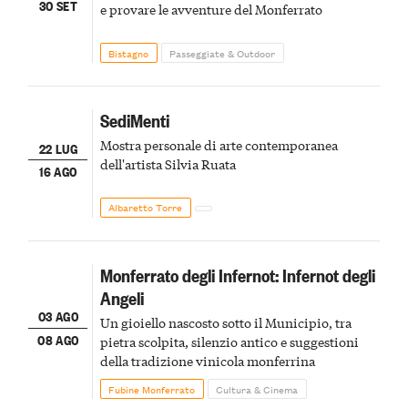
30 SET
e provare le avventure del Monferrato
Bistagno
Passeggiate & Outdoor
SediMenti
Mostra personale di arte contemporanea
22 LUG
dell'artista Silvia Ruata
16 AGO
Albaretto Torre
Monferrato degli Infernot: Infernot degli
Angeli
03 AGO
Un gioiello nascosto sotto il Municipio, tra
08 AGO
pietra scolpita, silenzio antico e suggestioni
della tradizione vinicola monferrina
Fubine Monferrato
Cultura & Cinema