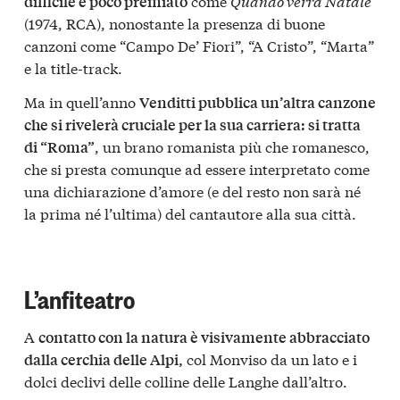
come
Quando verrà Natale
difficile e poco premiato
(1974, RCA), nonostante la presenza di buone
canzoni come “Campo De’ Fiori”, “A Cristo”, “Marta”
e la title-track.
Ma in quell’anno
Venditti pubblica un’altra canzone
che si rivelerà cruciale per la sua carriera: si tratta
, un brano romanista più che romanesco,
di “Roma”
che si presta comunque ad essere interpretato come
una dichiarazione d’amore (e del resto non sarà né
la prima né l’ultima) del cantautore alla sua città.
L’anfiteatro
A
contatto con la natura è visivamente abbracciato
col Monviso da un lato e i
dalla cerchia delle Alpi,
dolci declivi delle colline delle Langhe dall’altro.