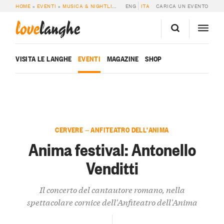
HOME
»
EVENTI
»
MUSICA & NIGHTLIFE
»
ANIMA FESTIVAL: ANTONELLO VENDI
ENG
ITA
CARICA UN EVENTO
love
langhe
VISITA LE LANGHE
EVENTI
MAGAZINE
SHOP
CERVERE — ANFITEATRO DELL'ANIMA
Anima festival: Antonello
Venditti
Il concerto del cantautore romano, nella
spettacolare cornice dell'Anfiteatro dell'Anima