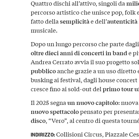
mili
Quattro dischi all’attivo, singoli da
percorso artistico che unisce pop, folk 
semplicità
autenticità
fatto della
e dell’
musicale.
Dopo un lungo percorso che parte dagli 
oltre dieci anni di concerti in band
e pi
Andrea Cerrato avvia il suo progetto so
pubblico
anche grazie a un uso diretto e
busking ai festival, dagli house concert 
primo tour uf
cresce fino ai sold-out del
un nuovo capitolo
Il 2025 segna
: nuova
nuovo spettacolo
pensato per presentar
disco
, “Vero”, al centro di questa tourn
Collisioni Circus, Piazzale Cesa
INDIRIZZO: