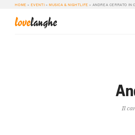
HOME
»
EVENTI
»
MUSICA & NIGHTLIFE
»
ANDREA CERRATO IN
love
langhe
An
Il ca