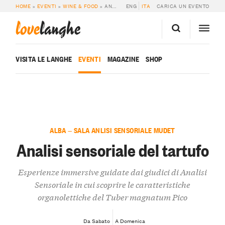
HOME
»
EVENTI
»
WINE & FOOD
»
ANALISI SENSORIALE DEL TARTUFO
ENG
ITA
CARICA UN EVENTO
love
langhe
VISITA LE LANGHE
EVENTI
MAGAZINE
SHOP
ALBA — SALA ANLISI SENSORIALE MUDET
Analisi sensoriale del tartufo
Esperienze immersive guidate dai giudici di Analisi
Sensoriale in cui scoprire le caratteristiche
organolettiche del Tuber magnatum Pico
Da Sabato
A Domenica