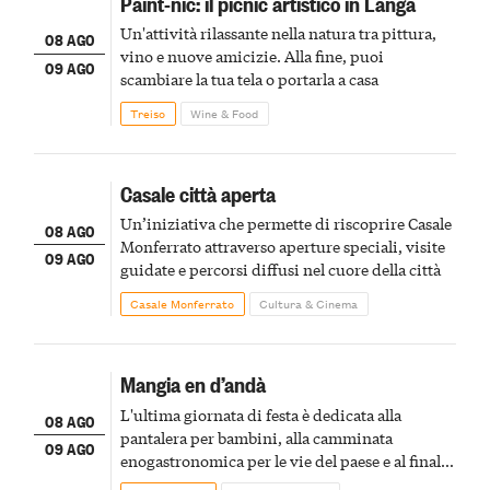
Paint-nic: il picnic artistico in Langa
Un'attività rilassante nella natura tra pittura,
08 AGO
vino e nuove amicizie. Alla fine, puoi
09 AGO
scambiare la tua tela o portarla a casa
Treiso
Wine & Food
Casale città aperta
Un’iniziativa che permette di riscoprire Casale
08 AGO
Monferrato attraverso aperture speciali, visite
09 AGO
guidate e percorsi diffusi nel cuore della città
Casale Monferrato
Cultura & Cinema
Mangia en d’andà
L'ultima giornata di festa è dedicata alla
08 AGO
pantalera per bambini, alla camminata
09 AGO
enogastronomica per le vie del paese e al finale
pirotecnico