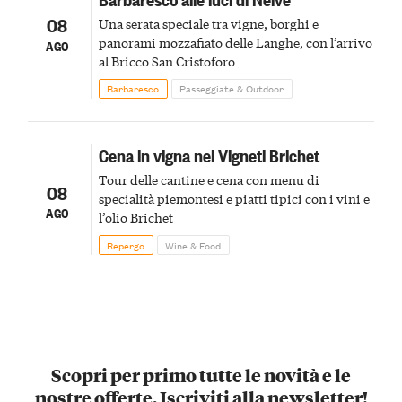
08
Una serata speciale tra vigne, borghi e
panorami mozzafiato delle Langhe, con l’arrivo
AGO
al Bricco San Cristoforo
Barbaresco
Passeggiate & Outdoor
Cena in vigna nei Vigneti Brichet
Tour delle cantine e cena con menu di
08
specialità piemontesi e piatti tipici con i vini e
AGO
l’olio Brichet
Repergo
Wine & Food
Scopri per primo tutte le novità e le
nostre offerte. Iscriviti alla newsletter!