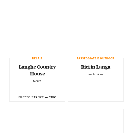
RELAIS
PASSEGGIATE E OUTDOOR
Langhe Country
Bici in Langa
House
— Alba —
— Neive —
210€
PREZZO STANZE —