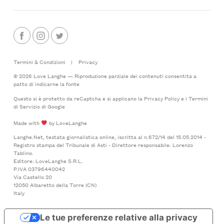
Termini & Condizioni
|
Privacy
© 2026 Love Langhe — Riproduzione parziale dei contenuti consentita a
patto di indicarne la fonte
Questo si è protetto da reCaptcha e si applicano la
Privacy Policy
e i
Termini
di Servizio
di Google
Made with
by LoveLanghe
Langhe.Net, testata giornalistica online, iscritta al n.672/14 del 15.05.2014 -
Registro stampa del Tribunale di Asti - Direttore responsabile: Lorenzo
Tablino.
Editore: LoveLanghe S.R.L.
P.IVA 03796440042
Via Castello 20
12050 Albaretto della Torre (CN)
Italy
Le tue preferenze relative alla privacy