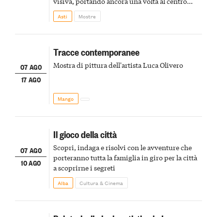
visiva, portando ancora una volta al centro
della scena le meraviglie del passato astigiano
Asti
Mostre
Tracce contemporanee
Mostra di pittura dell'artista Luca Olivero
07 AGO
17 AGO
Mango
Il gioco della città
Scopri, indaga e risolvi con le avventure che
07 AGO
porteranno tutta la famiglia in giro per la città
10 AGO
a scoprirne i segreti
Alba
Cultura & Cinema