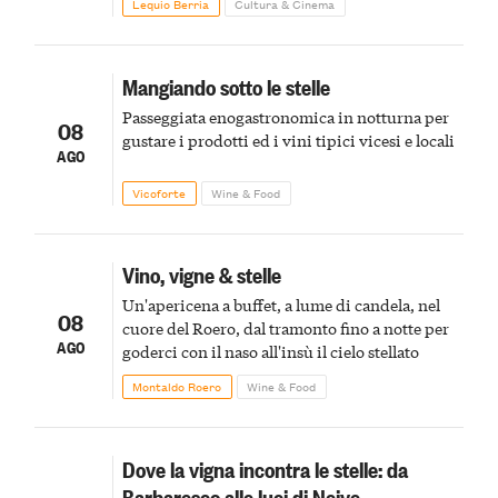
Lequio Berria
Cultura & Cinema
Mangiando sotto le stelle
Passeggiata enogastronomica in notturna per
08
gustare i prodotti ed i vini tipici vicesi e locali
AGO
Vicoforte
Wine & Food
Vino, vigne & stelle
Un'apericena a buffet, a lume di candela, nel
08
cuore del Roero, dal tramonto fino a notte per
AGO
goderci con il naso all'insù il cielo stellato
Montaldo Roero
Wine & Food
Dove la vigna incontra le stelle: da
Barbaresco alle luci di Neive