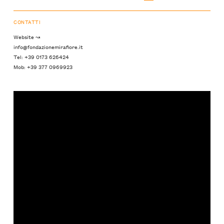
CONTATTI
Website ↝
info@fondazionemirafiore.it
Tel: +39 0173 626424
Mob: +39 377 0969923