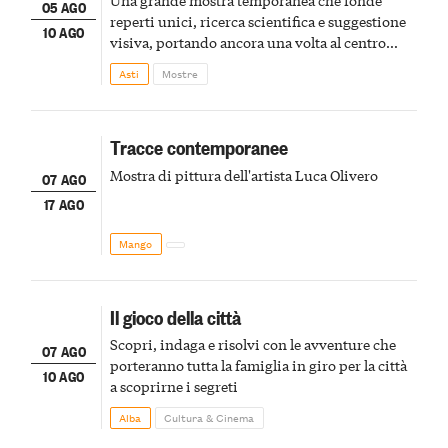
Una grande mostra temporanea che fonde
05 AGO
reperti unici, ricerca scientifica e suggestione
10 AGO
visiva, portando ancora una volta al centro
della scena le meraviglie del passato astigiano
Asti
Mostre
Tracce contemporanee
Mostra di pittura dell'artista Luca Olivero
07 AGO
17 AGO
Mango
Il gioco della città
Scopri, indaga e risolvi con le avventure che
07 AGO
porteranno tutta la famiglia in giro per la città
10 AGO
a scoprirne i segreti
Alba
Cultura & Cinema