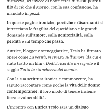
disfaceva, lei invece di notte cerca di
ricomporre il
di ciò che il giorno, con la sua confusione, ha
filo
mandato in pezzi.
In queste pagine
,
e
si
ironiche
poetiche
disarmanti
intrecciano le fragilità del quotidiano e le grandi
domande sull’
, sulla
, sulla
amore
genitorialità
e sul
.
perdita
tempo che passa
Autrice, blogger e sceneggiatrice, Tesio ha firmato
opere come
La verità, vi spiego, sull’amore
(da cui è
stato tratto un film),
Dodici ricordi e un segreto
e il
saggio
Tutta la stanchezza del mondo
.
Con la sua scrittura ironica e commovente, ha
saputo raccontare come poche la
vita delle donne
, il loro modo di tenere insieme
contemporanee
forza e vulnerabilità.
L’incontro con
sarà un
Enrica Tesio
dialogo