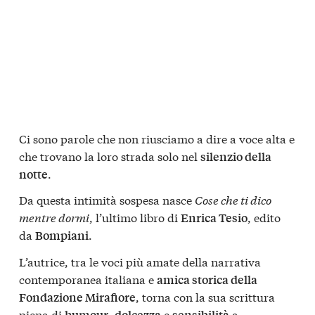
Ci sono parole che non riusciamo a dire a voce alta e
che trovano la loro strada solo nel
silenzio della
.
notte
Da questa intimità sospesa nasce
Cose che ti dico
mentre dormi
, l’ultimo libro di
, edito
Enrica Tesio
da
.
Bompiani
L’autrice, tra le voci più amate della narrativa
contemporanea italiana e
amica storica della
, torna con la sua scrittura
Fondazione Mirafiore
piena di
,
e
a
humour
dolcezza
sensibilità