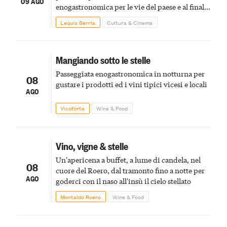
09 AGO
enogastronomica per le vie del paese e al finale
pirotecnico
Lequio Berria
Cultura & Cinema
Mangiando sotto le stelle
Passeggiata enogastronomica in notturna per
08
gustare i prodotti ed i vini tipici vicesi e locali
AGO
Vicoforte
Wine & Food
Vino, vigne & stelle
Un'apericena a buffet, a lume di candela, nel
08
cuore del Roero, dal tramonto fino a notte per
AGO
goderci con il naso all'insù il cielo stellato
Montaldo Roero
Wine & Food