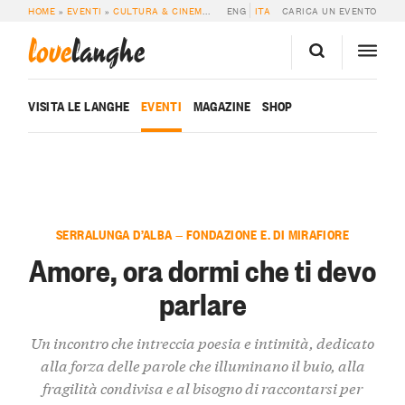
HOME
»
EVENTI
»
CULTURA & CINEMA
»
AMORE, ORA DORMI CHE TI DEVO PAR
ENG
ITA
CARICA UN EVENTO
love
langhe
VISITA LE LANGHE
EVENTI
MAGAZINE
SHOP
SERRALUNGA D’ALBA — FONDAZIONE E. DI MIRAFIORE
Amore, ora dormi che ti devo
parlare
Un incontro che intreccia poesia e intimità, dedicato
alla forza delle parole che illuminano il buio, alla
fragilità condivisa e al bisogno di raccontarsi per