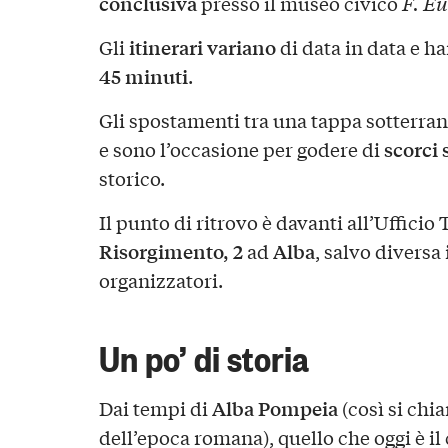
conclusiva
presso il museo civico
F. Eu
itinerari variano
Gli
di data in data e h
45 minuti
.
Gli spostamenti tra una tappa sotterrane
scorci 
e sono l’occasione per godere di
storico.
Il punto di ritrovo è davanti all’Ufficio 
Risorgimento, 2
Alba
ad
, salvo diversa
organizzatori.
Un po’ di storia
Alba Pompeia
Dai tempi di
(così si chia
dell’epoca romana), quello che oggi è il 