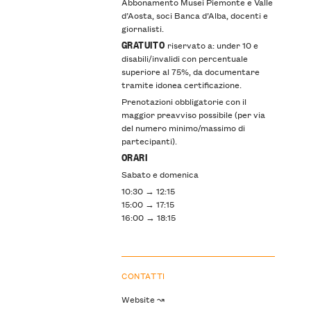
Abbonamento Musei Piemonte e Valle
d’Aosta, soci Banca d’Alba, docenti e
giornalisti.
GRATUITO
riservato a: under 10 e
disabili/invalidi con percentuale
superiore al 75%, da documentare
tramite idonea certificazione.
Prenotazioni obbligatorie con il
maggior preavviso possibile (per via
del numero minimo/massimo di
partecipanti).
ORARI
Sabato e domenica
10:30 → 12:15
15:00 → 17:15
16:00 → 18:15
CONTATTI
Website ↝