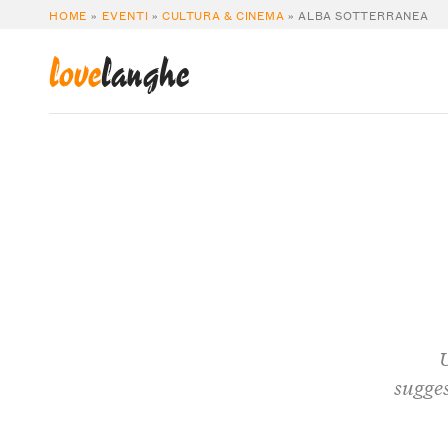
HOME
»
EVENTI
»
CULTURA & CINEMA
»
ALBA SOTTERRANEA
love
langhe
U
sugges