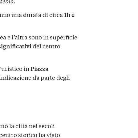
sebio
.
1h e
anno una durata di circa
a e l’altra sono in superficie
significativi
del centro
Piazza
Turistico in
 indicazione da parte degli
mò la città nei secoli
centro storico ha visto