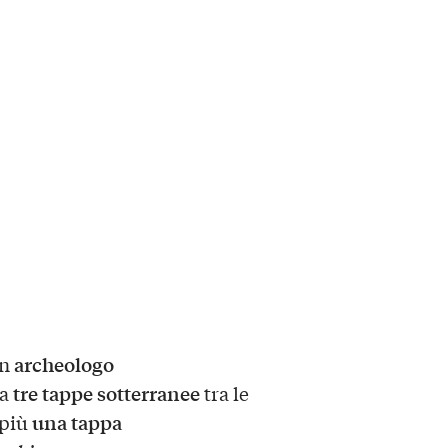
archeologo
un
tre tappe sotterranee
 a
tra le
una tappa
 più