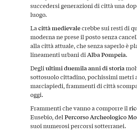
succedersi generazioni di città una dop
luogo.
città medievale
La
crebbe sui resti di q
moderna ne prese il posto senza cancellar
alla città attuale, che senza saperlo è 
Alba Pompeia
lineamenti urbani di
.
ultimi duemila anni di storia
Degli
molt
sottosuolo cittadino, pochissimi metri al
marciapiedi, frammenti di città scompar
oggi.
ri
Frammenti che vanno a comporre il
Percorso Archeologico M
Eusebio, del
suoi numerosi percorsi sotterranei.