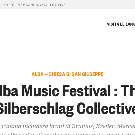
 : THE SILBERSCHLAG COLLECTIVE
VISITA LE LAN
ALBA — CHIESA DI SAN GIUSEPPE
lba Music Festival : T
Silberschlag Collectiv
ogramma includerà brani di Brahms, Kreiler, Merca
ng e Piazzolla, offrendo una panoramica ricca e di