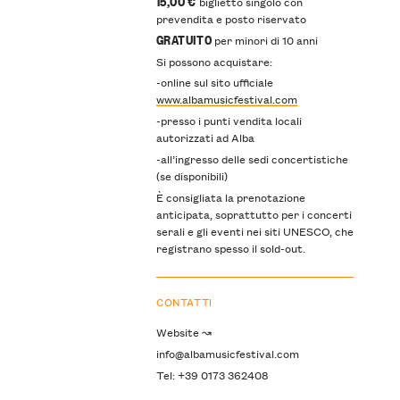
15,00 €
biglietto singolo con
prevendita e posto riservato
GRATUITO
per minori di 10 anni
Si possono acquistare:
-online sul sito ufficiale
www.albamusicfestival.com
-presso i punti vendita locali
autorizzati ad Alba
-all’ingresso delle sedi concertistiche
(se disponibili)
È consigliata la prenotazione
anticipata, soprattutto per i concerti
serali e gli eventi nei siti UNESCO, che
registrano spesso il sold-out.
CONTATTI
Website ↝
info@albamusicfestival.com
Tel: +39 0173 362408