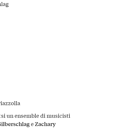
hlag
iazzolla
rsi un ensemble di musicisti
Silberschlag
Zachary
e