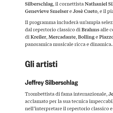
Silberschlag
Nathaniel Si
, il cornettista
Genevieve Smelser
Josè Cueto
e
, e il p
Il programma includerà un’ampia selez
Brahms
dal repertorio classico di
alle 
Kreiler
Mercadante
Bolling
Piazzo
di
,
,
e
panoramica musicale ricca e dinamica.
Gli artisti
Jeffrey Silberschlag
Je
Trombettista di fama internazionale,
acclamato per la sua tecnica impeccabile
nell’interpretare il repertorio classic