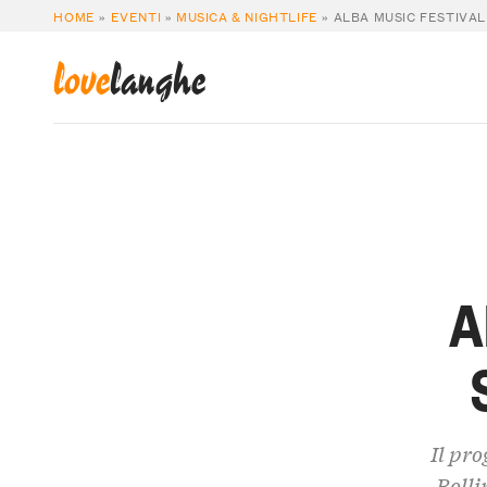
HOME
»
EVENTI
»
MUSICA & NIGHTLIFE
»
ALBA MUSIC FESTIVAL
love
langhe
A
Il pr
Bolli