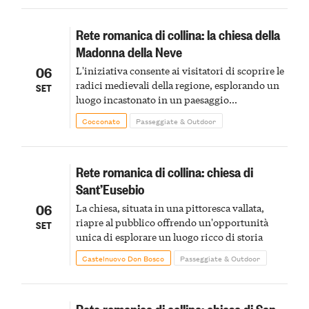
Rete romanica di collina: la chiesa della
Madonna della Neve
06
L'iniziativa consente ai visitatori di scoprire le
radici medievali della regione, esplorando un
SET
luogo incastonato in un paesaggio
caratterizzato da vigneti e valli
Cocconato
Passeggiate & Outdoor
Rete romanica di collina: chiesa di
Sant’Eusebio
06
La chiesa, situata in una pittoresca vallata,
riapre al pubblico offrendo un'opportunità
SET
unica di esplorare un luogo ricco di storia
Castelnuovo Don Bosco
Passeggiate & Outdoor
Rete romanica di collina: chiesa di San