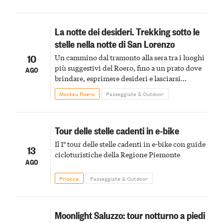
La notte dei desideri. Trekking sotto le
stelle nella notte di San Lorenzo
10
Un cammino dal tramonto alla sera tra i luoghi
più suggestivi del Roero, fino a un prato dove
AGO
brindare, esprimere desideri e lasciarsi
incantare dalle stelle cadenti
Monteu Roero
Passeggiate & Outdoor
Tour delle stelle cadenti in e-bike
Il 1° tour delle stelle cadenti in e-bike con guide
13
cicloturistiche della Regione Piemonte
AGO
Priocca
Passeggiate & Outdoor
Moonlight Saluzzo: tour notturno a piedi