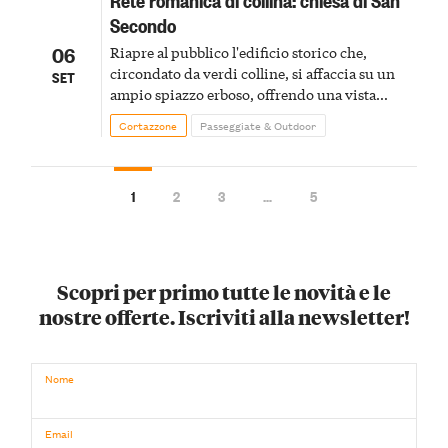
Secondo
06
Riapre al pubblico l'edificio storico che,
circondato da verdi colline, si affaccia su un
SET
ampio spiazzo erboso, offrendo una vista
panoramica sulla zona circostante
Cortazzone
Passeggiate & Outdoor
1
2
3
…
5
Scopri per primo tutte le novità e le
nostre offerte. Iscriviti alla newsletter!
Nome
Email