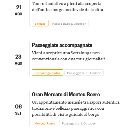
Tour orientativo a piedi alla scoperta
21
dell’antico borgo medievale della città
AGO
Saluzzo
Passeggiate & Outdoor
Passeggiate accompagnate
Vieni a scoprire una Serralunga non
23
convenzionale con due tour giornalieri
AGO
Serralunga d’Alba
Passeggiate & Outdoor
Gran Mercato di Monteu Roero
Un appuntamento mensile tra sapori autentici,
06
tradizione e bellezza paesaggistica con
SET
possibilità di visite guidate al borgo
Monteu Roero
Passeggiate & Outdoor