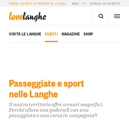
HOME
»
EVENTI IN PIEMONTE, LANGHE E ROERO
ENG
ITA
»
EVENTI SPORTIVI & PASSEG
CARICA UN EVENTO
love
langhe
VISITA LE LANGHE
EVENTI
MAGAZINE
SHOP
Passeggiate e sport
nelle Langhe
Il nostro territorio offre scenari magnifici.
Perché allora non goderseli con una
passeggiata o una corsa in compagnia?!