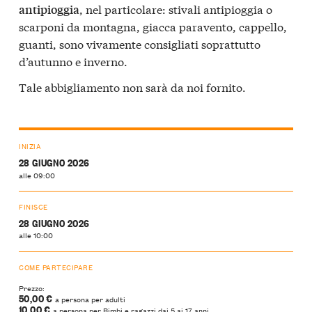
, nel particolare: stivali antipioggia o
antipioggia
scarponi da montagna, giacca paravento, cappello,
guanti, sono vivamente consigliati soprattutto
d’autunno e inverno.
Tale abbigliamento non sarà da noi fornito.
INIZIA
28 GIUGNO 2026
alle 09:00
FINISCE
28 GIUGNO 2026
alle 10:00
COME PARTECIPARE
Prezzo:
50,00 €
a persona per adulti
10,00 €
a persona per Bimbi e ragazzi dai 5 ai 17 anni