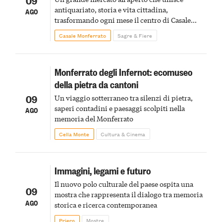
09
antiquariato, storia e vita cittadina,
AGO
trasformando ogni mese il centro di Casale
Monferrato in un luogo di scoperta e racconto
Casale Monferrato
Sagre & Fiere
Monferrato degli Infernot: ecomuseo
della pietra da cantoni
09
Un viaggio sotterraneo tra silenzi di pietra,
saperi contadini e paesaggi scolpiti nella
AGO
memoria del Monferrato
Cella Monte
Cultura & Cinema
Immagini, legami e futuro
Il nuovo polo culturale del paese ospita una
09
mostra che rappresenta il dialogo tra memoria
AGO
storica e ricerca contemporanea
Priero
Mostre