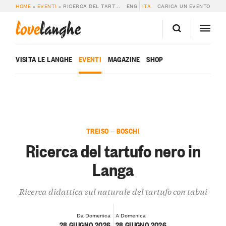
HOME
»
EVENTI
»
RICERCA DEL TARTUFO NERO IN LANGA
ENG
ITA
CARICA UN EVENTO
love
langhe
VISITA LE LANGHE
EVENTI
MAGAZINE
SHOP
TREISO — BOSCHI
Ricerca del tartufo nero in
Langa
Ricerca didattica sul naturale del tartufo con tabui
Da Domenica
A Domenica
28 GIUGNO 2026
28 GIUGNO 2026