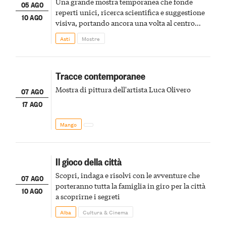
Una grande mostra temporanea che fonde
05 AGO
reperti unici, ricerca scientifica e suggestione
10 AGO
visiva, portando ancora una volta al centro
della scena le meraviglie del passato astigiano
Asti
Mostre
Tracce contemporanee
Mostra di pittura dell'artista Luca Olivero
07 AGO
17 AGO
Mango
Il gioco della città
Scopri, indaga e risolvi con le avventure che
07 AGO
porteranno tutta la famiglia in giro per la città
10 AGO
a scoprirne i segreti
Alba
Cultura & Cinema