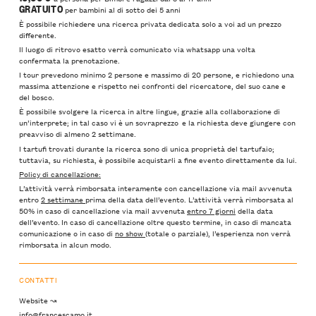
GRATUITO
per bambini al di sotto dei 5 anni
È possibile richiedere una ricerca privata dedicata solo a voi ad un prezzo
differente.
Il luogo di ritrovo esatto verrà comunicato via whatsapp una volta
confermata la prenotazione.
I tour prevedono minimo 2 persone e massimo di 20 persone, e richiedono una
massima attenzione e rispetto nei confronti del ricercatore, del suo cane e
del bosco.
È possibile svolgere la ricerca in altre lingue, grazie alla collaborazione di
un’interprete; in tal caso vi è un sovraprezzo e la richiesta deve giungere con
preavviso di almeno 2 settimane.
I tartufi trovati durante la ricerca sono di unica proprietà del tartufaio;
tuttavia, su richiesta, è possibile acquistarli a fine evento direttamente da lui.
Policy di cancellazione:
L’attività verrà rimborsata interamente con cancellazione via mail avvenuta
entro
2 settimane
prima della data dell’evento. L’attività verrà rimborsata al
50% in caso di cancellazione via mail avvenuta
entro 7 giorni
della data
dell’evento. In caso di cancellazione oltre questo termine, in caso di mancata
comunicazione o in caso di
no show
(totale o parziale), l’esperienza non verrà
rimborsata in alcun modo.
CONTATTI
Website ↝
info@francescamo.it