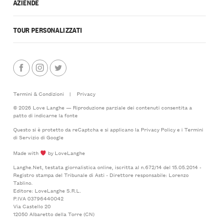
AZIENDE
TOUR PERSONALIZZATI
Termini & Condizioni
|
Privacy
© 2026 Love Langhe — Riproduzione parziale dei contenuti consentita a
patto di indicarne la fonte
Questo si è protetto da reCaptcha e si applicano la
Privacy Policy
e i
Termini
di Servizio
di Google
Made with
by LoveLanghe
Langhe.Net, testata giornalistica online, iscritta al n.672/14 del 15.05.2014 -
Registro stampa del Tribunale di Asti - Direttore responsabile: Lorenzo
Tablino.
Editore: LoveLanghe S.R.L.
P.IVA 03796440042
Via Castello 20
12050 Albaretto della Torre (CN)