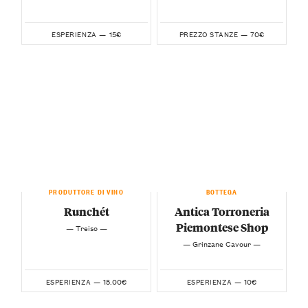
15€
70€
ESPERIENZA —
PREZZO STANZE —
PRODUTTORE DI VINO
BOTTEGA
Runchét
Antica Torroneria
Piemontese Shop
— Treiso —
— Grinzane Cavour —
15.00€
10€
ESPERIENZA —
ESPERIENZA —