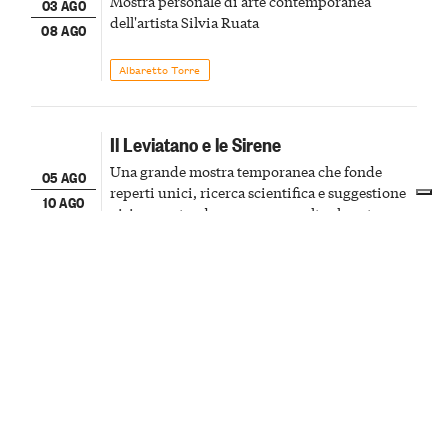
Mostra personale di arte contemporanea
03 AGO
dell'artista Silvia Ruata
08 AGO
Albaretto Torre
Il Leviatano e le Sirene
Una grande mostra temporanea che fonde
05 AGO
reperti unici, ricerca scientifica e suggestione
10 AGO
visiva, portando ancora una volta al centro
della scena le meraviglie del passato astigiano
Asti
Mostre
Pantalera e pizza
Un pomeriggio di sport con la pantalera e a
06
seguire cena con pizza e non solo
AGO
Lequio Berria
Cultura & Cinema