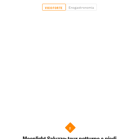
Enogastronomia
VICOFORTE
2
Moonlight Saluzzo: tour notturno a piedi