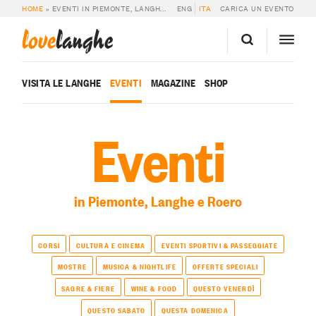
HOME
»
EVENTI IN PIEMONTE, LANGHE E ROERO
ENG
ITA
CARICA UN EVENTO
love
langhe
VISITA LE LANGHE
EVENTI
MAGAZINE
SHOP
Eventi
in Piemonte, Langhe e Roero
CORSI
CULTURA E CINEMA
EVENTI SPORTIVI & PASSEGGIATE
MOSTRE
MUSICA & NIGHTLIFE
OFFERTE SPECIALI
SAGRE & FIERE
WINE & FOOD
QUESTO VENERDÌ
QUESTO SABATO
QUESTA DOMENICA