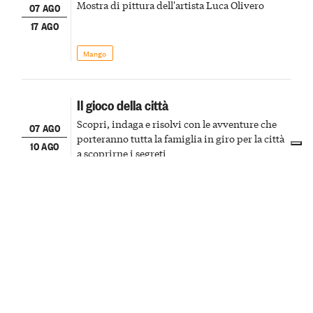
Mostra di pittura dell'artista Luca Olivero
07 AGO
17 AGO
Mango
Il gioco della città
Scopri, indaga e risolvi con le avventure che
07 AGO
porteranno tutta la famiglia in giro per la città
10 AGO
a scoprirne i segreti
Alba
Cultura & Cinema
Monferrato degli Infernot: Infernot degli
Angeli
10 AGO
Un gioiello nascosto sotto il Municipio, tra
15 AGO
pietra scolpita, silenzio antico e suggestioni
della tradizione vinicola monferrina