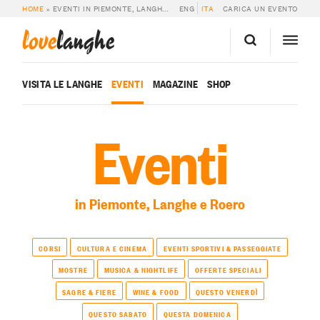
HOME
»
EVENTI IN PIEMONTE, LANGHE E ROERO
ENG
ITA
CARICA UN EVENTO
love
langhe
VISITA LE LANGHE
EVENTI
MAGAZINE
SHOP
Eventi
in Piemonte, Langhe e Roero
CORSI
CULTURA E CINEMA
EVENTI SPORTIVI & PASSEGGIATE
MOSTRE
MUSICA & NIGHTLIFE
OFFERTE SPECIALI
SAGRE & FIERE
WINE & FOOD
QUESTO VENERDÌ
QUESTO SABATO
QUESTA DOMENICA