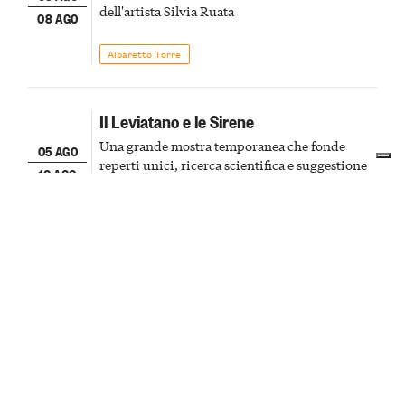
dell'artista Silvia Ruata
08 AGO
Albaretto Torre
Il Leviatano e le Sirene
Una grande mostra temporanea che fonde
05 AGO
reperti unici, ricerca scientifica e suggestione
10 AGO
visiva, portando ancora una volta al centro
della scena le meraviglie del passato astigiano
Asti
Mostre
Visite al tramonto in Torre Civica
Visita al tramonto per ammirare al città da una
06 AGO
prospettiva privilegiata
07 AGO
Cuneo
Cultura & Cinema