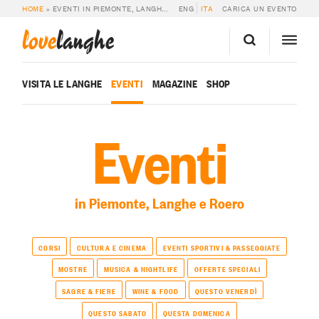
HOME
»
EVENTI IN PIEMONTE, LANGHE E ROERO
ENG
ITA
CARICA UN EVENTO
love
langhe
VISITA LE LANGHE
EVENTI
MAGAZINE
SHOP
Eventi
in Piemonte, Langhe e Roero
CORSI
CULTURA E CINEMA
EVENTI SPORTIVI & PASSEGGIATE
MOSTRE
MUSICA & NIGHTLIFE
OFFERTE SPECIALI
SAGRE & FIERE
WINE & FOOD
QUESTO VENERDÌ
QUESTO SABATO
QUESTA DOMENICA