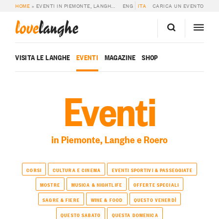
HOME
»
EVENTI IN PIEMONTE, LANGHE E ROERO
ENG
ITA
CARICA UN EVENTO
love
langhe
VISITA LE LANGHE
EVENTI
MAGAZINE
SHOP
Eventi
in Piemonte, Langhe e Roero
CORSI
CULTURA E CINEMA
EVENTI SPORTIVI & PASSEGGIATE
MOSTRE
MUSICA & NIGHTLIFE
OFFERTE SPECIALI
SAGRE & FIERE
WINE & FOOD
QUESTO VENERDÌ
QUESTO SABATO
QUESTA DOMENICA