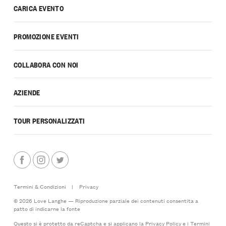
CARICA EVENTO
PROMOZIONE EVENTI
COLLABORA CON NOI
AZIENDE
TOUR PERSONALIZZATI
Termini & Condizioni
|
Privacy
© 2026 Love Langhe — Riproduzione parziale dei contenuti consentita a
patto di indicarne la fonte
Questo si è protetto da reCaptcha e si applicano la
Privacy Policy
e i
Termini