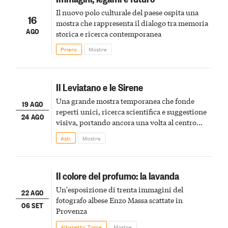
Il nuovo polo culturale del paese ospita una
16
mostra che rappresenta il dialogo tra memoria
AGO
storica e ricerca contemporanea
Priero
Mostre
Il Leviatano e le Sirene
Una grande mostra temporanea che fonde
19 AGO
reperti unici, ricerca scientifica e suggestione
24 AGO
visiva, portando ancora una volta al centro
della scena le meraviglie del passato astigiano
Asti
Mostre
Il colore del profumo: la lavanda
Un'esposizione di trenta immagini del
22 AGO
fotografo albese Enzo Massa scattate in
06 SET
Provenza
Albaretto Torre
Mostre