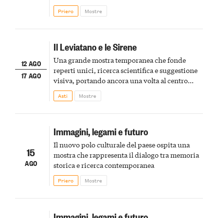
Priero
Mostre
Il Leviatano e le Sirene
Una grande mostra temporanea che fonde
12 AGO
reperti unici, ricerca scientifica e suggestione
17 AGO
visiva, portando ancora una volta al centro
della scena le meraviglie del passato astigiano
Asti
Mostre
Immagini, legami e futuro
Il nuovo polo culturale del paese ospita una
15
mostra che rappresenta il dialogo tra memoria
AGO
storica e ricerca contemporanea
Priero
Mostre
Immagini, legami e futuro