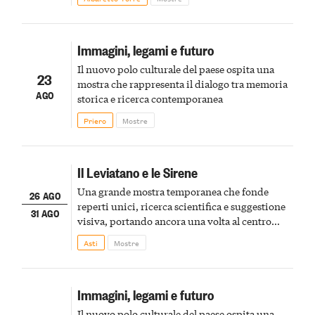
Immagini, legami e futuro
Il nuovo polo culturale del paese ospita una
23
mostra che rappresenta il dialogo tra memoria
AGO
storica e ricerca contemporanea
Priero
Mostre
Il Leviatano e le Sirene
Una grande mostra temporanea che fonde
26 AGO
reperti unici, ricerca scientifica e suggestione
31 AGO
visiva, portando ancora una volta al centro
della scena le meraviglie del passato astigiano
Asti
Mostre
Immagini, legami e futuro
Il nuovo polo culturale del paese ospita una