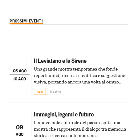
PROSSIMI EVENTI
Il Leviatano e le Sirene
Una grande mostra temporanea che fonde
05 AGO
reperti unici, ricerca scientifica e suggestione
10 AGO
visiva, portando ancora una volta al centro
della scena le meraviglie del passato astigiano
Asti
Mostre
Immagini, legami e futuro
Il nuovo polo culturale del paese ospita una
09
mostra che rappresenta il dialogo tra memoria
AGO
storica e ricerca contemporanea