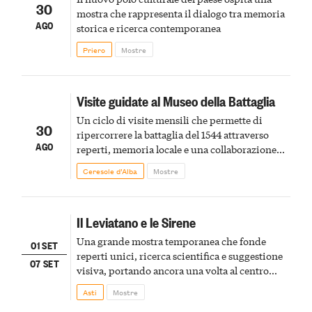
30
mostra che rappresenta il dialogo tra memoria
AGO
storica e ricerca contemporanea
Priero
Mostre
Visite guidate al Museo della Battaglia
Un ciclo di visite mensili che permette di
30
ripercorrere la battaglia del 1544 attraverso
AGO
reperti, memoria locale e una collaborazione
internazionale tra Italia e Francia
Ceresole d’Alba
Mostre
Il Leviatano e le Sirene
Una grande mostra temporanea che fonde
01 SET
reperti unici, ricerca scientifica e suggestione
07 SET
visiva, portando ancora una volta al centro
della scena le meraviglie del passato astigiano
Asti
Mostre