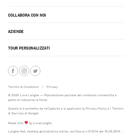
COLLABORA CON NOI
AZIENDE
TOUR PERSONALIZZATI
Termini & Condizioni
|
Privacy
© 2026 Love Langhe — Riproduzione parziale dei contenuti consentita a
patto di indicarne la fonte
Questo si è protetto da reCaptcha e si applicano la
Privacy Policy
e i
Termini
di Servizio
di Google
Made with
by LoveLanghe
Langhe.Net, testata giornalistica online, iscritta al n.672/14 del 15.05.2014 -