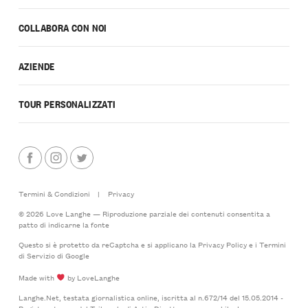
COLLABORA CON NOI
AZIENDE
TOUR PERSONALIZZATI
Termini & Condizioni
|
Privacy
© 2026 Love Langhe — Riproduzione parziale dei contenuti consentita a
patto di indicarne la fonte
Questo si è protetto da reCaptcha e si applicano la
Privacy Policy
e i
Termini
di Servizio
di Google
Made with
by LoveLanghe
Langhe.Net, testata giornalistica online, iscritta al n.672/14 del 15.05.2014 -
Registro stampa del Tribunale di Asti - Direttore responsabile: Lorenzo