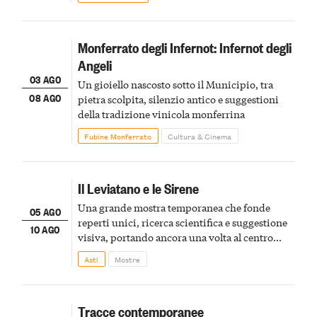
Monferrato degli Infernot: Infernot degli
Angeli
03 AGO
Un gioiello nascosto sotto il Municipio, tra
08 AGO
pietra scolpita, silenzio antico e suggestioni
della tradizione vinicola monferrina
Fubine Monferrato
Cultura & Cinema
Il Leviatano e le Sirene
Una grande mostra temporanea che fonde
05 AGO
reperti unici, ricerca scientifica e suggestione
10 AGO
visiva, portando ancora una volta al centro
della scena le meraviglie del passato astigiano
Asti
Mostre
Tracce contemporanee