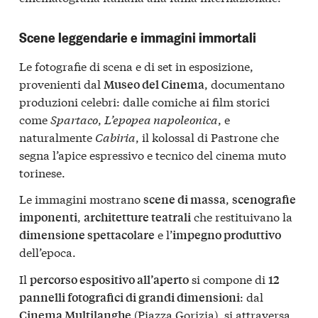
Scene leggendarie e immagini immortali
Le
fotografie di scena e di set
in esposizione,
provenienti dal
, documentano
Museo del Cinema
produzioni celebri: dalle
comiche
ai film
storici
come
Spartaco
,
L’epopea napoleonica
, e
naturalmente
Cabiria
, il
kolossal
di Pastrone che
segna l’apice espressivo e tecnico del
cinema muto
torinese
.
Le immagini mostrano
,
scene di massa
scenografie
,
che restituivano la
imponenti
architetture teatrali
e l’
dimensione spettacolare
impegno produttivo
dell’epoca.
Il
si compone di
percorso espositivo all’aperto
12
: dal
pannelli fotografici di grandi dimensioni
(Piazza Gorizia), si attraversa
Cinema Multilanghe