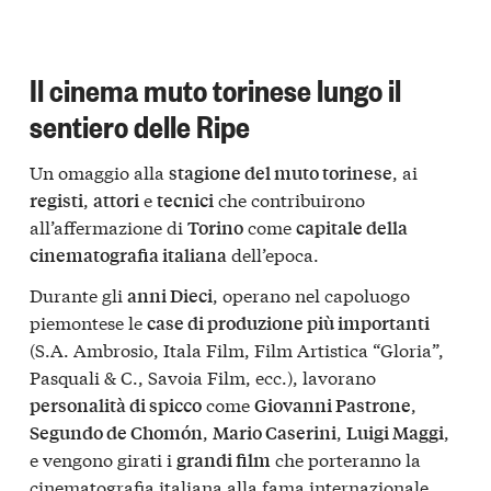
Il cinema muto torinese lungo il
sentiero delle Ripe
Un omaggio alla
, ai
stagione del muto torinese
,
e
che contribuirono
registi
attori
tecnici
all’affermazione di
come
Torino
capitale della
dell’epoca.
cinematografia italiana
Durante gli
, operano nel capoluogo
anni Dieci
piemontese le
case di produzione più importanti
(S.A. Ambrosio, Itala Film, Film Artistica “Gloria”,
Pasquali & C., Savoia Film, ecc.), lavorano
come
,
personalità di spicco
Giovanni Pastrone
,
,
,
Segundo de Chomón
Mario Caserini
Luigi Maggi
e vengono girati i
che porteranno la
grandi film
cinematografia italiana alla fama internazionale.