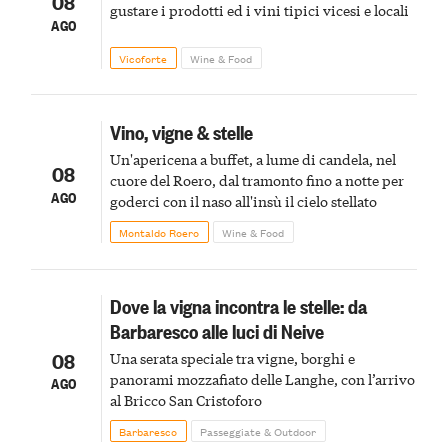
08
gustare i prodotti ed i vini tipici vicesi e locali
AGO
Vicoforte
Wine & Food
Vino, vigne & stelle
Un'apericena a buffet, a lume di candela, nel
08
cuore del Roero, dal tramonto fino a notte per
AGO
goderci con il naso all'insù il cielo stellato
Montaldo Roero
Wine & Food
Dove la vigna incontra le stelle: da
Barbaresco alle luci di Neive
08
Una serata speciale tra vigne, borghi e
panorami mozzafiato delle Langhe, con l’arrivo
AGO
al Bricco San Cristoforo
Barbaresco
Passeggiate & Outdoor