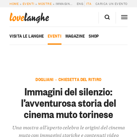
HOME
»
EVENTI
»
MOSTRE
»
IMMAGINI DEL SILENZIO: L’AVVENTUROSA STORIA DEL CINEMA MUTO TORINESE
ENG
ITA
CARICA UN EVENTO
love
langhe
VISITA LE LANGHE
EVENTI
MAGAZINE
SHOP
DOGLIANI — CHIESETTA DEL RITIRO
Immagini del silenzio:
l’avventurosa storia del
cinema muto torinese
Una mostra all’aperto celebra le origini del cinema
muto con immagini storiche e contenuti video