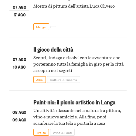
Mostra di pittura dell'artista Luca Olivero
07 AGO
17 AGO
Mango
Il gioco della città
Scopri, indaga e risolvi con le avventure che
07 AGO
porteranno tutta la famiglia in giro per la città
10 AGO
a scoprirne i segreti
Alba
Cultura & Cinema
Paint-nic: il picnic artistico in Langa
Un'attività rilassante nella natura tra pittura,
08 AGO
vino e nuove amicizie. Alla fine, puoi
09 AGO
scambiare la tua tela o portarla a casa
Treiso
Wine & Food