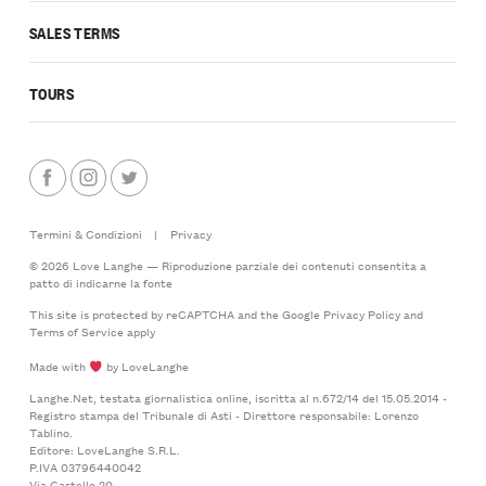
SALES TERMS
TOURS
Termini & Condizioni
|
Privacy
© 2026 Love Langhe — Riproduzione parziale dei contenuti consentita a
patto di indicarne la fonte
This site is protected by reCAPTCHA and the Google
Privacy Policy
and
Terms of Service
apply
Made with
by LoveLanghe
Langhe.Net, testata giornalistica online, iscritta al n.672/14 del 15.05.2014 -
Registro stampa del Tribunale di Asti - Direttore responsabile: Lorenzo
Tablino.
Editore: LoveLanghe S.R.L.
P.IVA 03796440042
Via Castello 20