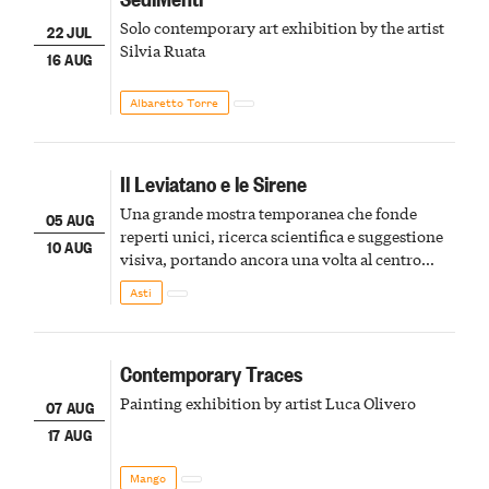
Solo contemporary art exhibition by the artist
22 JUL
Silvia Ruata
16 AUG
Albaretto Torre
Il Leviatano e le Sirene
Una grande mostra temporanea che fonde
05 AUG
reperti unici, ricerca scientifica e suggestione
10 AUG
visiva, portando ancora una volta al centro
della scena le meraviglie del passato astigiano
Asti
Contemporary Traces
Painting exhibition by artist Luca Olivero
07 AUG
17 AUG
Mango