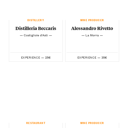
DISTILLERY
WINE PRODUCER
Distilleria Beccaris
Alessandro Rivetto
— Costigliole d'Asti —
— La Morra —
25€
35€
EXPERIENCE —
EXPERIENCE —
RESTAURANT
WINE PRODUCER