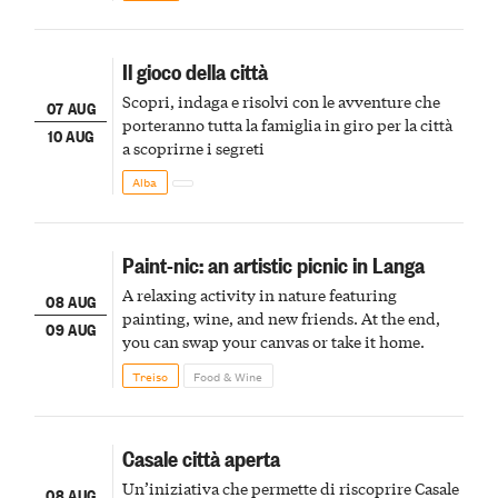
Il gioco della città
Scopri, indaga e risolvi con le avventure che
07 AUG
porteranno tutta la famiglia in giro per la città
10 AUG
a scoprirne i segreti
Alba
Paint-nic: an artistic picnic in Langa
A relaxing activity in nature featuring
08 AUG
painting, wine, and new friends. At the end,
09 AUG
you can swap your canvas or take it home.
Treiso
Food & Wine
Casale città aperta
Un’iniziativa che permette di riscoprire Casale
08 AUG