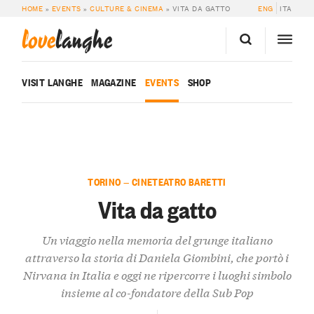
HOME
»
EVENTS
»
CULTURE & CINEMA
»
VITA DA GATTO
ENG
ITA
love
langhe
VISIT LANGHE
MAGAZINE
EVENTS
SHOP
TORINO — CINETEATRO BARETTI
Vita da gatto
Un viaggio nella memoria del grunge italiano
attraverso la storia di Daniela Giombini, che portò i
Nirvana in Italia e oggi ne ripercorre i luoghi simbolo
insieme al co-fondatore della Sub Pop