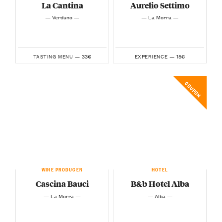
La Cantina
Aurelio Settimo
— Verduno —
— La Morra —
33€
15€
TASTING MENU —
EXPERIENCE —
COUPON
WINE PRODUCER
HOTEL
Cascina Bauci
B&b Hotel Alba
— La Morra —
— Alba —