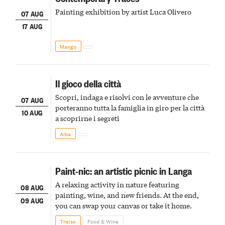
Painting exhibition by artist Luca Olivero
07 AUG
17 AUG
Mango
Il gioco della città
Scopri, indaga e risolvi con le avventure che
07 AUG
porteranno tutta la famiglia in giro per la città
10 AUG
a scoprirne i segreti
Alba
Paint-nic: an artistic picnic in Langa
A relaxing activity in nature featuring
08 AUG
painting, wine, and new friends. At the end,
09 AUG
you can swap your canvas or take it home.
Treiso
Food & Wine