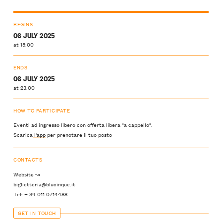
BEGINS
06 JULY 2025
at 15:00
ENDS
06 JULY 2025
at 23:00
HOW TO PARTICIPATE
Eventi ad ingresso libero con offerta libera "a cappello".
Scarica
l'app
per prenotare il tuo posto
CONTACTS
Website ↝
biglietteria@blucinque.it
Tel: + 39 011 0714488
GET IN TOUCH