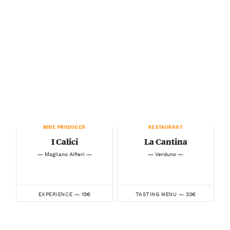
WINE PRODUCER
RESTAURANT
I Calici
La Cantina
— Magliano Alfieri —
— Verduno —
15€
33€
EXPERIENCE —
TASTING MENU —