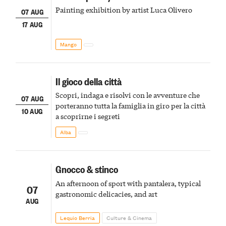
Painting exhibition by artist Luca Olivero
07 AUG
17 AUG
Mango
Il gioco della città
Scopri, indaga e risolvi con le avventure che
07 AUG
porteranno tutta la famiglia in giro per la città
10 AUG
a scoprirne i segreti
Alba
Gnocco & stinco
An afternoon of sport with pantalera, typical
07
gastronomic delicacies, and art
AUG
Lequio Berria
Culture & Cinema