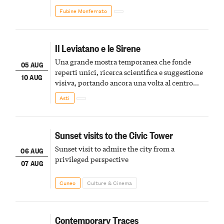
Fubine Monferrato
Il Leviatano e le Sirene
Una grande mostra temporanea che fonde
05 AUG
reperti unici, ricerca scientifica e suggestione
10 AUG
visiva, portando ancora una volta al centro
della scena le meraviglie del passato astigiano
Asti
Sunset visits to the Civic Tower
Sunset visit to admire the city from a
06 AUG
privileged perspective
07 AUG
Cuneo
Culture & Cinema
Contemporary Traces