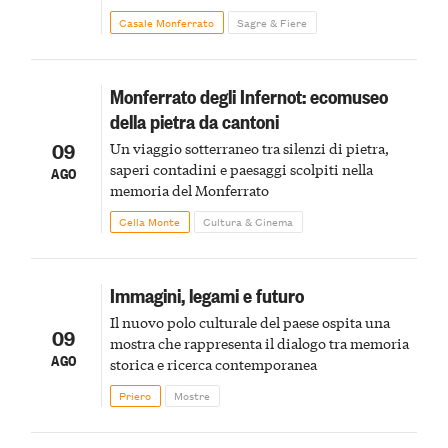
Monferrato in un luogo di scoperta e racconto
Casale Monferrato
Sagre & Fiere
Monferrato degli Infernot: ecomuseo
della pietra da cantoni
09
Un viaggio sotterraneo tra silenzi di pietra,
saperi contadini e paesaggi scolpiti nella
AGO
memoria del Monferrato
Cella Monte
Cultura & Cinema
Immagini, legami e futuro
Il nuovo polo culturale del paese ospita una
09
mostra che rappresenta il dialogo tra memoria
AGO
storica e ricerca contemporanea
Priero
Mostre