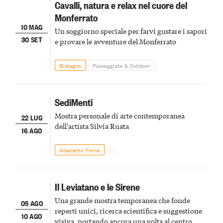
Cavalli, natura e relax nel cuore del
Monferrato
10 MAG
Un soggiorno speciale per farvi gustare i sapori
30 SET
e provare le avventure del Monferrato
Bistagno
Passeggiate & Outdoor
SediMenti
Mostra personale di arte contemporanea
22 LUG
dell'artista Silvia Ruata
16 AGO
Albaretto Torre
Il Leviatano e le Sirene
Una grande mostra temporanea che fonde
05 AGO
reperti unici, ricerca scientifica e suggestione
10 AGO
visiva, portando ancora una volta al centro