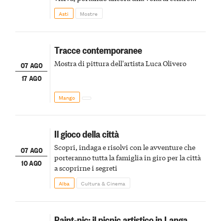
della scena le meraviglie del passato astigiano
Asti
Mostre
Tracce contemporanee
Mostra di pittura dell'artista Luca Olivero
07 AGO
17 AGO
Mango
Il gioco della città
Scopri, indaga e risolvi con le avventure che
07 AGO
porteranno tutta la famiglia in giro per la città
10 AGO
a scoprirne i segreti
Alba
Cultura & Cinema
Paint-nic: il picnic artistico in Langa