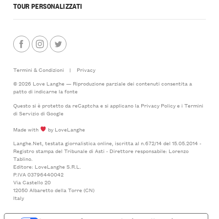
TOUR PERSONALIZZATI
Termini & Condizioni
|
Privacy
© 2026 Love Langhe — Riproduzione parziale dei contenuti consentita a
patto di indicarne la fonte
Questo si è protetto da reCaptcha e si applicano la
Privacy Policy
e i
Termini
di Servizio
di Google
Made with
by LoveLanghe
Langhe.Net, testata giornalistica online, iscritta al n.672/14 del 15.05.2014 -
Registro stampa del Tribunale di Asti - Direttore responsabile: Lorenzo
Tablino.
Editore: LoveLanghe S.R.L.
P.IVA 03796440042
Via Castello 20
12050 Albaretto della Torre (CN)
Italy