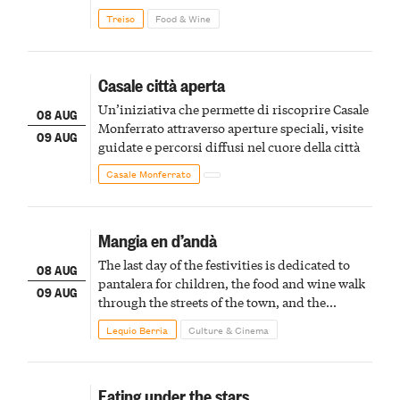
Treiso
Food & Wine
Casale città aperta
Un’iniziativa che permette di riscoprire Casale
08 AUG
Monferrato attraverso aperture speciali, visite
09 AUG
guidate e percorsi diffusi nel cuore della città
Casale Monferrato
Mangia en d’andà
The last day of the festivities is dedicated to
08 AUG
pantalera for children, the food and wine walk
09 AUG
through the streets of the town, and the
fireworks finale
Lequio Berria
Culture & Cinema
Eating under the stars