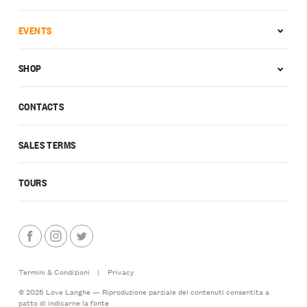
EVENTS
SHOP
CONTACTS
SALES TERMS
TOURS
Termini & Condizioni
|
Privacy
© 2026 Love Langhe — Riproduzione parziale dei contenuti consentita a
patto di indicarne la fonte