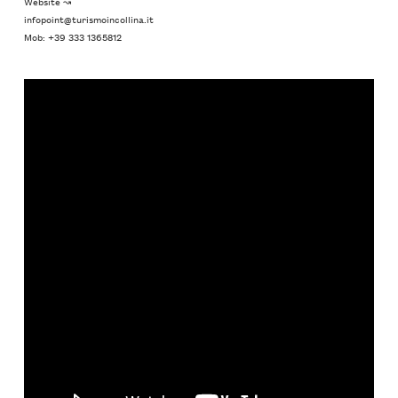
Website ↝
infopoint@turismoincollina.it
Mob: +39 333 1365812