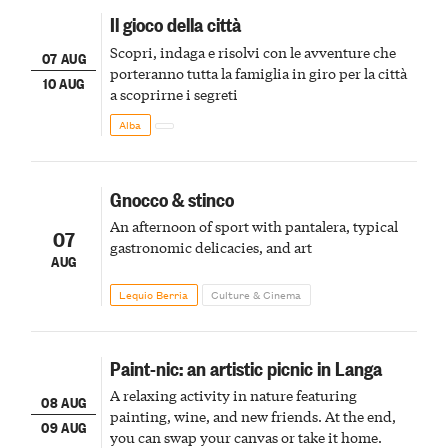
Il gioco della città
Scopri, indaga e risolvi con le avventure che
07 AUG
porteranno tutta la famiglia in giro per la città
10 AUG
a scoprirne i segreti
Alba
Gnocco & stinco
An afternoon of sport with pantalera, typical
07
gastronomic delicacies, and art
AUG
Lequio Berria
Culture & Cinema
Paint-nic: an artistic picnic in Langa
A relaxing activity in nature featuring
08 AUG
painting, wine, and new friends. At the end,
09 AUG
you can swap your canvas or take it home.