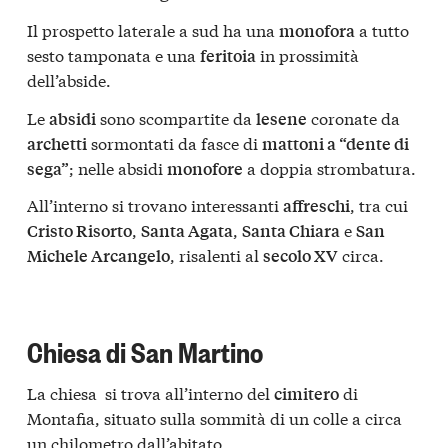
Il prospetto laterale a sud ha una
a tutto
monofora
sesto tamponata e una
in prossimità
feritoia
dell’abside.
Le
sono scompartite da
coronate da
absidi
lesene
sormontati da fasce di
archetti
mattoni a “dente di
; nelle absidi
a doppia strombatura.
sega”
monofore
All’interno si trovano interessanti
, tra cui
affreschi
,
,
e
Cristo Risorto
Santa Agata
Santa Chiara
San
, risalenti al
circa.
Michele Arcangelo
secolo XV
Chiesa di San Martino
La chiesa si trova all’interno del
di
cimitero
Montafia, situato sulla sommità di un colle a circa
un chilometro dall’abitato.