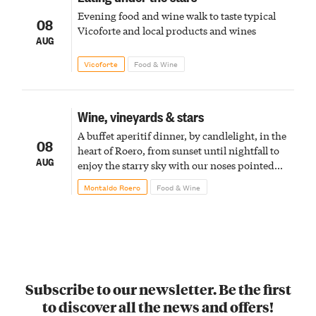
Evening food and wine walk to taste typical
08
Vicoforte and local products and wines
AUG
Vicoforte
Food & Wine
Wine, vineyards & stars
A buffet aperitif dinner, by candlelight, in the
08
heart of Roero, from sunset until nightfall to
AUG
enjoy the starry sky with our noses pointed
upward
Montaldo Roero
Food & Wine
Subscribe to our newsletter. Be the first
to discover all the news and offers!