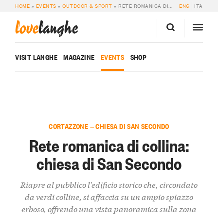
HOME
»
EVENTS
»
OUTDOOR & SPORT
»
RETE ROMANICA DI COLLINA: CHIESA DI SAN SECONDO
ENG
ITA
love
langhe
VISIT LANGHE
MAGAZINE
EVENTS
SHOP
CORTAZZONE — CHIESA DI SAN SECONDO
Rete romanica di collina:
chiesa di San Secondo
Riapre al pubblico l'edificio storico che, circondato
da verdi colline, si affaccia su un ampio spiazzo
erboso, offrendo una vista panoramica sulla zona