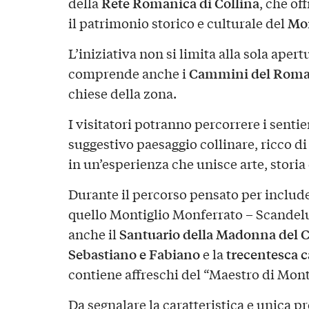
Rete Romanica di Collina
della
, che of
Mon
il patrimonio storico e culturale del
L’iniziativa non si limita alla sola aper
Cammini del Roma
comprende anche i
chiese della zona.
I visitatori potranno percorrere i sentie
suggestivo paesaggio collinare, ricco d
in un’esperienza che unisce arte, storia
Durante il percorso pensato per includer
quello Montiglio Monferrato – Scandeluz
Santuario della Madonna del Ca
anche il
Sebastiano e Fabiano
trecentesca c
e la
contiene affreschi del “Maestro di Mont
Da segnalare la caratteristica e unica 