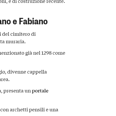
oni, è di costruzione recente.
ano e Fabiano
i del cimitero di
nta muraria.
 menzionato già nel 1298 come
gio, divenne cappella
area.
portale
ta, presenta un
 con archetti pensili e una