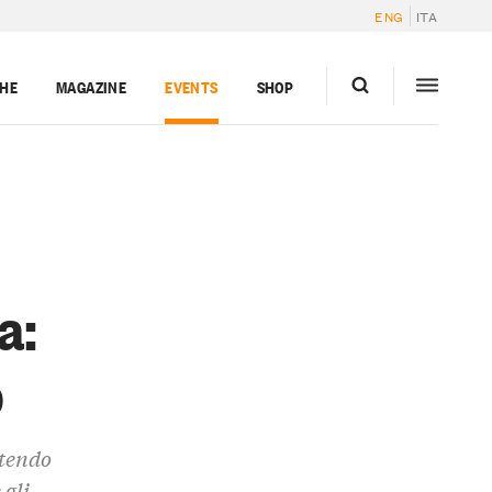
ENG
ITA
GHE
MAGAZINE
EVENTS
SHOP
a:
o
ttendo
 gli