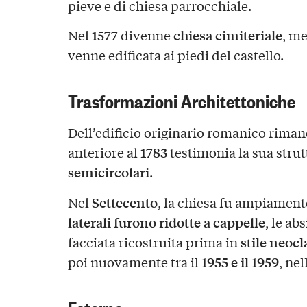
pieve e di chiesa parrocchiale.
1577
chiesa cimiteriale
Nel
divenne
, m
venne edificata ai piedi del castello.
Trasformazioni Architettoniche
Dell’edificio originario romanico rima
1783
anteriore al
testimonia la sua strut
semicircolari
.
Settecento
Nel
, la chiesa fu ampiament
laterali furono ridotte a cappelle
, le ab
stile neocl
facciata ricostruita prima in
1955 e il 1959
poi nuovamente tra il
, nel
Esterno