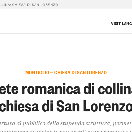
LLINA: CHIESA DI SAN LORENZO
VISIT LAN
MONTIGLIO — CHIESA DI SAN LORENZO
ete romanica di collin
chiesa di San Lorenz
rtura al pubblico della stupenda struttura, perme
ammirarne da vicino la sua architettura romanica e