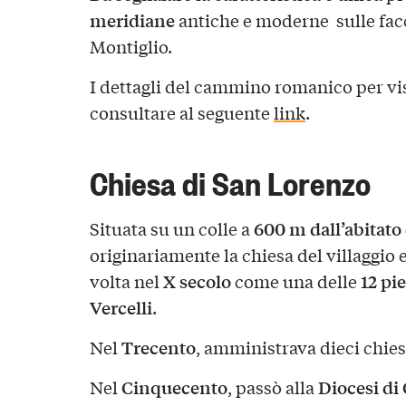
meridiane
antiche e moderne sulle facci
Montiglio.
I dettagli del cammino romanico per visi
consultare al seguente
link
.
Chiesa di San Lorenzo
600 m dall’abitato
Situata su un colle a
originariamente la chiesa del villaggio
X secolo
12 pi
volta nel
come una delle
Vercelli
.
Trecento
Nel
, amministrava dieci chies
Cinquecento
Diocesi di
Nel
, passò alla