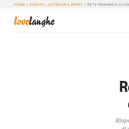
HOME
»
EVENTS
»
OUTDOOR & SPORT
»
RETE ROMANICA DI CO
love
langhe
R
Riape
di 