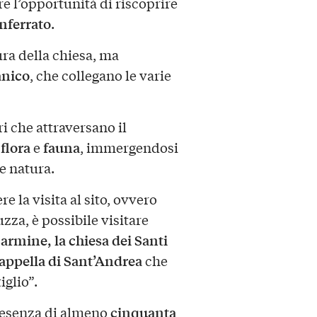
fre l’opportunità di riscoprire
ferrato
.
tura della chiesa, ma
nico
, che collegano le varie
ri che attraversano il
flora
fauna
i
e
, immergendosi
 e natura.
e la visita al sito, ovvero
za, è possibile visitare
rmine, la chiesa dei Santi
appella di Sant’Andrea
che
iglio”.
cinquanta
presenza di almeno