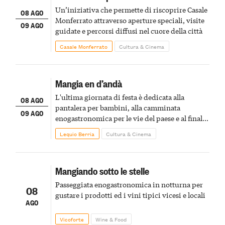
Un’iniziativa che permette di riscoprire Casale
08 AGO
Monferrato attraverso aperture speciali, visite
09 AGO
guidate e percorsi diffusi nel cuore della città
Casale Monferrato
Cultura & Cinema
Mangia en d’andà
L'ultima giornata di festa è dedicata alla
08 AGO
pantalera per bambini, alla camminata
09 AGO
enogastronomica per le vie del paese e al finale
pirotecnico
Lequio Berria
Cultura & Cinema
Mangiando sotto le stelle
Passeggiata enogastronomica in notturna per
08
gustare i prodotti ed i vini tipici vicesi e locali
AGO
Vicoforte
Wine & Food