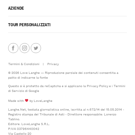
AZIENDE
TOUR PERSONALIZZATI
Termini & Condizioni
|
Privacy
© 2026 Love Langhe — Riproduzione parziale dei contenuti consentita a
patto di indicarne la fonte
Questo si è protetto da reCaptcha e si applicano la
Privacy Policy
e i
Termini
di Servizio
di Google
Made with
by LoveLanghe
Langhe.Net, testata giornalistica online, iscritta al n.672/14 del 15.05.2014 -
Registro stampa del Tribunale di Asti - Direttore responsabile: Lorenzo
Tablino.
Editore: LoveLanghe S.R.L.
P.IVA 03796440042
Via Castello 20