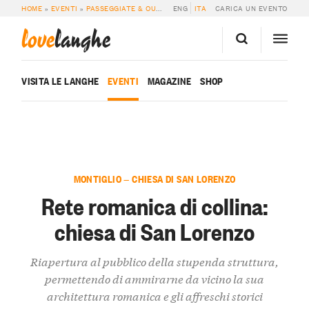
HOME
»
EVENTI
»
PASSEGGIATE & OUTDOOR
ENG
»
RETE ROMANICA DI COLLINA: C
ITA
CARICA UN EVENTO
love
langhe
VISITA LE LANGHE
EVENTI
MAGAZINE
SHOP
MONTIGLIO — CHIESA DI SAN LORENZO
Rete romanica di collina:
chiesa di San Lorenzo
Riapertura al pubblico della stupenda struttura,
permettendo di ammirarne da vicino la sua
architettura romanica e gli affreschi storici