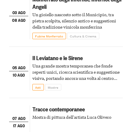
Angeli
03 AGO
Un gioiello nascosto sotto il Municipio, tra
08 AGO
pietra scolpita, silenzio antico e suggestioni
della tradizione vinicola monferrina
Fubine Monferrato
Cultura & Cinema
Il Leviatano e le Sirene
Una grande mostra temporanea che fonde
05 AGO
reperti unici, ricerca scientifica e suggestione
10 AGO
visiva, portando ancora una volta al centro
della scena le meraviglie del passato astigiano
Asti
Mostre
Tracce contemporanee
Mostra di pittura dell'artista Luca Olivero
07 AGO
17 AGO