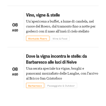
Vino, vigne & stelle
Un'apericena a buffet, a lume di candela, nel
08
cuore del Roero, dal tramonto fino a notte per
AGO
goderci con il naso all'insù il cielo stellato
Montaldo Roero
Wine & Food
Dove la vigna incontra le stelle: da
Barbaresco alle luci di Neive
08
Una serata speciale tra vigne, borghi e
panorami mozzafiato delle Langhe, con l’arrivo
AGO
al Bricco San Cristoforo
Barbaresco
Passeggiate & Outdoor