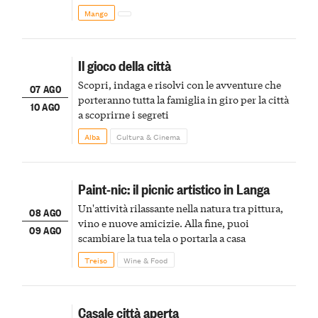
Mango
Il gioco della città
Scopri, indaga e risolvi con le avventure che
07 AGO
porteranno tutta la famiglia in giro per la città
10 AGO
a scoprirne i segreti
Alba
Cultura & Cinema
Paint-nic: il picnic artistico in Langa
Un'attività rilassante nella natura tra pittura,
08 AGO
vino e nuove amicizie. Alla fine, puoi
09 AGO
scambiare la tua tela o portarla a casa
Treiso
Wine & Food
Casale città aperta