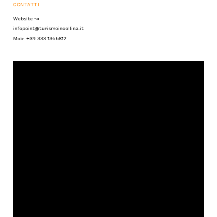
CONTATTI
Website ↝
infopoint@turismoincollina.it
Mob: +39 333 1365812