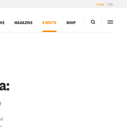
ENG
ITA
GHE
MAGAZINE
EVENTS
SHOP
a:
o
ua
o