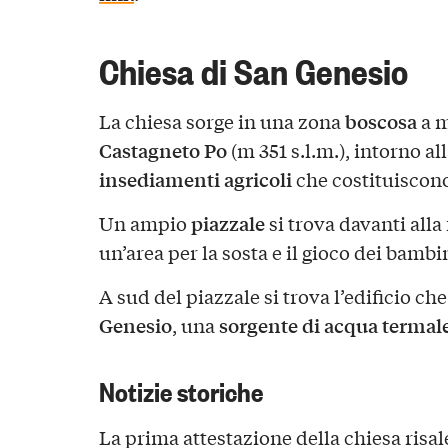
Chiesa di San Genesio
boscosa
La chiesa sorge in una zona
a m
Castagneto Po
(m 351 s.l.m.), intorno al
insediamenti agricoli
che costituiscono
piazzale
Un ampio
si trova davanti alla
un’area per la sosta e il gioco dei bambi
A sud del piazzale si trova l’edificio ch
Genesio
sorgente di acqua termal
, una
Notizie storiche
La prima attestazione della chiesa risal