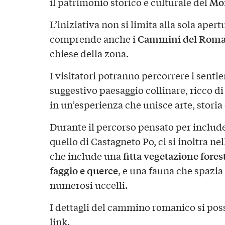
Mon
il patrimonio storico e culturale del
L’iniziativa non si limita alla sola aper
Cammini del Roma
comprende anche i
chiese della zona.
I visitatori potranno percorrere i sentie
suggestivo paesaggio collinare, ricco d
in un’esperienza che unisce arte, storia
Durante il percorso pensato per includer
quello di Castagneto Po, ci si inoltra ne
fitta vegetazione fores
che include una
faggio e querce
, e una fauna che spazia
numerosi uccelli.
I dettagli del cammino romanico si pos
link
.