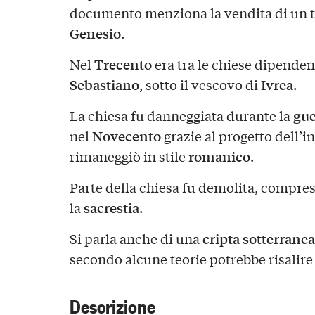
documento menziona la vendita di un te
Genesio
.
Trecento
Nel
era tra le chiese dipenden
Sebastiano
Ivrea
, sotto il vescovo di
.
gue
La chiesa fu danneggiata durante la
Novecento
nel
grazie al progetto dell’i
romanico
rimaneggiò in stile
.
Parte della chiesa fu demolita, compres
sacrestia
la
.
cripta sotterranea
Si parla anche di una
secondo alcune teorie potrebbe risalire
Descrizione