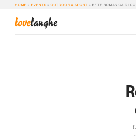
HOME
»
EVENTS
»
OUTDOOR & SPORT
»
RETE ROMANICA DI COL
love
langhe
R
U