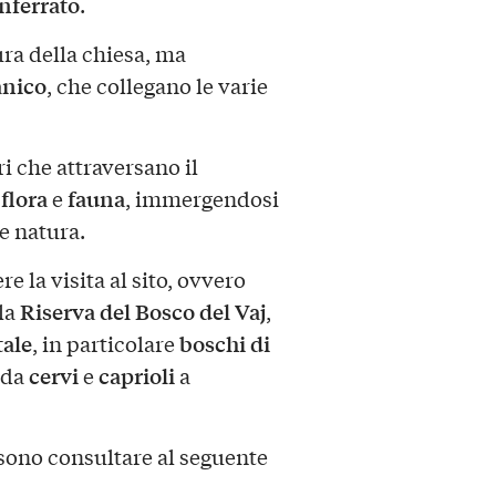
ferrato
.
tura della chiesa, ma
nico
, che collegano le varie
ri che attraversano il
flora
fauna
i
e
, immergendosi
 e natura.
e la visita al sito, ovvero
Riserva del Bosco del Vaj
lla
,
tale
boschi di
, in particolare
cervi
caprioli
 da
e
a
sono consultare al seguente