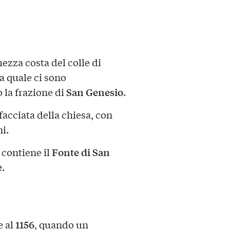
ezza costa del colle di
la quale ci sono
San Genesio
 la frazione di
.
 facciata della chiesa, con
ni.
Fonte di San
e contiene il
e
.
1156
e al
, quando un