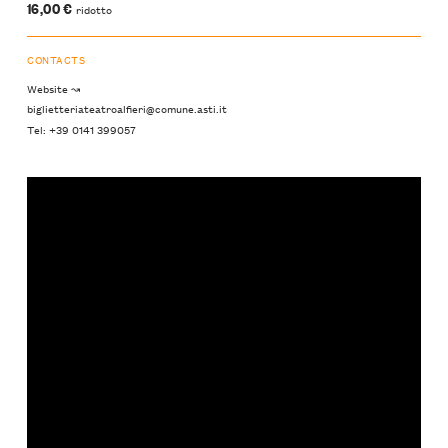
16,00 €
ridotto
CONTACTS
Website ↝
biglietteriateatroalfieri@comune.asti.it
Tel: +39 0141 399057