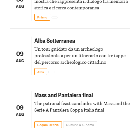
mostra che rappresenta il dialogo tra memoria
AUG
storica e ricerca contemporanea
Priero
Alba Sotterranea
Un tour guidato da un archeologo
09
professionista per un itinerario con tre tappe
AUG
del percorso archeologico cittadino
Alba
Mass and Pantalera final
The patronal feast concludes with Mass and the
09
Serie A Pantalera Coppa Italia final
AUG
Lequio Berria
Culture & Cinema