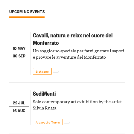
UPCOMING EVENTS
Cavalli, natura e relax nel cuore del
Monferrato
10 MAY
Un soggiorno speciale per farvi gustare i sapori
30 SEP
e provare le avventure del Monferrato
Bistagno
SediMenti
Solo contemporary art exhibition by the artist
22 JUL
Silvia Ruata
16 AUG
Albaretto Torre