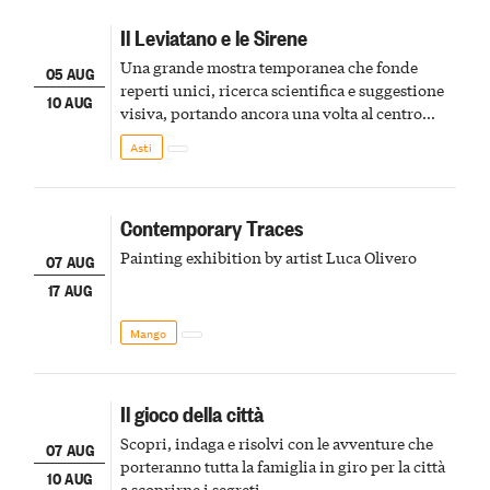
Il Leviatano e le Sirene
Una grande mostra temporanea che fonde
05 AUG
reperti unici, ricerca scientifica e suggestione
10 AUG
visiva, portando ancora una volta al centro
della scena le meraviglie del passato astigiano
Asti
Contemporary Traces
Painting exhibition by artist Luca Olivero
07 AUG
17 AUG
Mango
Il gioco della città
Scopri, indaga e risolvi con le avventure che
07 AUG
porteranno tutta la famiglia in giro per la città
10 AUG
a scoprirne i segreti