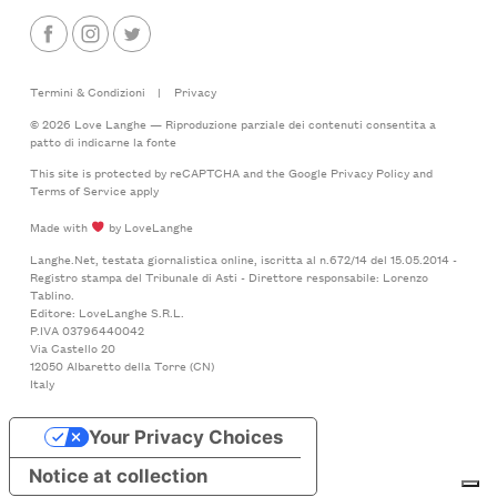
Termini & Condizioni
|
Privacy
© 2026 Love Langhe — Riproduzione parziale dei contenuti consentita a
patto di indicarne la fonte
This site is protected by reCAPTCHA and the Google
Privacy Policy
and
Terms of Service
apply
Made with
by LoveLanghe
Langhe.Net, testata giornalistica online, iscritta al n.672/14 del 15.05.2014 -
Registro stampa del Tribunale di Asti - Direttore responsabile: Lorenzo
Tablino.
Editore: LoveLanghe S.R.L.
P.IVA 03796440042
Via Castello 20
12050 Albaretto della Torre (CN)
Italy
Your Privacy Choices
Notice at collection