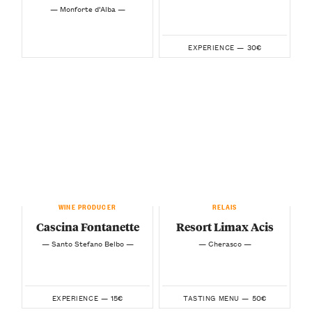
— Monforte d’Alba —
30€
EXPERIENCE —
WINE PRODUCER
RELAIS
Cascina Fontanette
Resort Limax Acis
— Santo Stefano Belbo —
— Cherasco —
15€
50€
EXPERIENCE —
TASTING MENU —