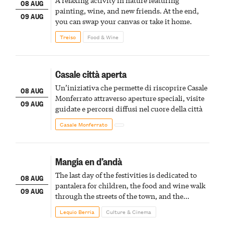
A relaxing activity in nature featuring
08 AUG
painting, wine, and new friends. At the end,
09 AUG
you can swap your canvas or take it home.
Treiso
Food & Wine
Casale città aperta
Un’iniziativa che permette di riscoprire Casale
08 AUG
Monferrato attraverso aperture speciali, visite
09 AUG
guidate e percorsi diffusi nel cuore della città
Casale Monferrato
Mangia en d’andà
The last day of the festivities is dedicated to
08 AUG
pantalera for children, the food and wine walk
09 AUG
through the streets of the town, and the
fireworks finale
Lequio Berria
Culture & Cinema