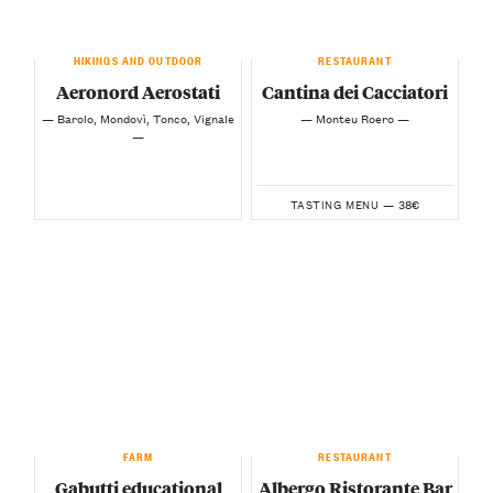
HIKINGS AND OUTDOOR
RESTAURANT
Aeronord Aerostati
Cantina dei Cacciatori
— Barolo, Mondovì, Tonco, Vignale
— Monteu Roero —
—
38€
TASTING MENU —
FARM
RESTAURANT
Gabutti educational
Albergo Ristorante Bar