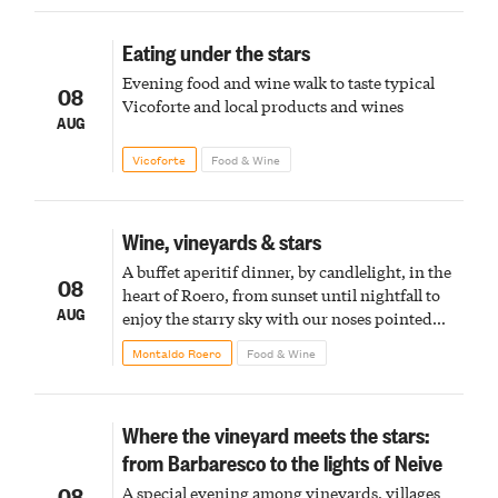
Eating under the stars
Evening food and wine walk to taste typical
08
Vicoforte and local products and wines
AUG
Vicoforte
Food & Wine
Wine, vineyards & stars
A buffet aperitif dinner, by candlelight, in the
08
heart of Roero, from sunset until nightfall to
AUG
enjoy the starry sky with our noses pointed
upward
Montaldo Roero
Food & Wine
Where the vineyard meets the stars:
from Barbaresco to the lights of Neive
08
A special evening among vineyards, villages