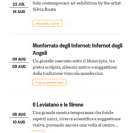
Solo contemporary art exhibition by the artist
22 JUL
Silvia Ruata
16 AUG
Albaretto Torre
Monferrato degli Infernot: Infernot degli
Angeli
03 AUG
Un gioiello nascosto sotto il Municipio, tra
08 AUG
pietra scolpita, silenzio antico e suggestioni
della tradizione vinicola monferrina
Fubine Monferrato
Il Leviatano e le Sirene
Una grande mostra temporanea che fonde
05 AUG
reperti unici, ricerca scientifica e suggestione
10 AUG
visiva, portando ancora una volta al centro
della scena le meraviglie del passato astigiano