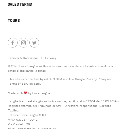
SALES TERMS
TOURS
Termini & Condizioni
|
Privacy
© 2026 Love Langhe — Riproduzione parziale dei contenuti consentita a
patto di indicarne la fonte
This site is protected by reCAPTCHA and the Google
Privacy Policy
and
Terms of Service
apply
Made with
by LoveLanghe
Langhe.Net, testata giornalistica online, iscritta al n.672/14 del 15.05.2014 -
Registro stampa del Tribunale di Asti - Direttore responsabile: Lorenzo
Tablino.
Editore: LoveLanghe S.R.L.
P.IVA 03796440042
Via Castello 20
12050 Albaretto della Torre (CN)