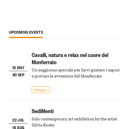
UPCOMING EVENTS
Cavalli, natura e relax nel cuore del
Monferrato
10 MAY
Un soggiorno speciale per farvi gustare i sapori
30 SEP
e provare le avventure del Monferrato
Bistagno
SediMenti
Solo contemporary art exhibition by the artist
22 JUL
Silvia Ruata
16 AUG