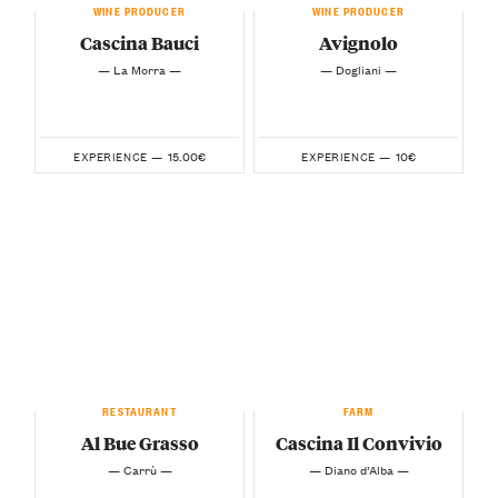
WINE PRODUCER
WINE PRODUCER
Cascina Bauci
Avignolo
— La Morra —
— Dogliani —
15.00€
10€
EXPERIENCE —
EXPERIENCE —
RESTAURANT
FARM
Al Bue Grasso
Cascina Il Convivio
— Carrù —
— Diano d’Alba —