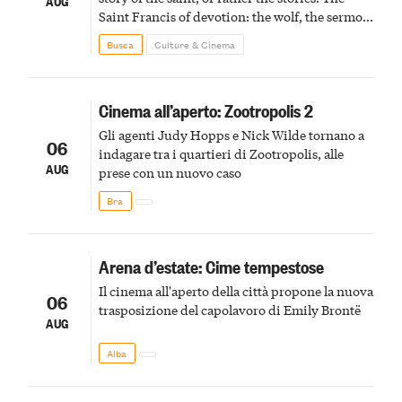
AUG
Saint Francis of devotion: the wolf, the sermon
to the birds, the stigmata
Busca
Culture & Cinema
Cinema all’aperto: Zootropolis 2
Gli agenti Judy Hopps e Nick Wilde tornano a
06
indagare tra i quartieri di Zootropolis, alle
AUG
prese con un nuovo caso
Bra
Arena d’estate: Cime tempestose
Il cinema all'aperto della città propone la nuova
06
trasposizione del capolavoro di Emily Brontë
AUG
Alba