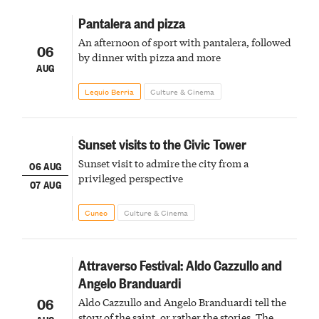
Pantalera and pizza
An afternoon of sport with pantalera, followed
06
by dinner with pizza and more
AUG
Lequio Berria
Culture & Cinema
Sunset visits to the Civic Tower
Sunset visit to admire the city from a
06 AUG
privileged perspective
07 AUG
Cuneo
Culture & Cinema
Attraverso Festival: Aldo Cazzullo and
Angelo Branduardi
06
Aldo Cazzullo and Angelo Branduardi tell the
story of the saint, or rather the stories. The