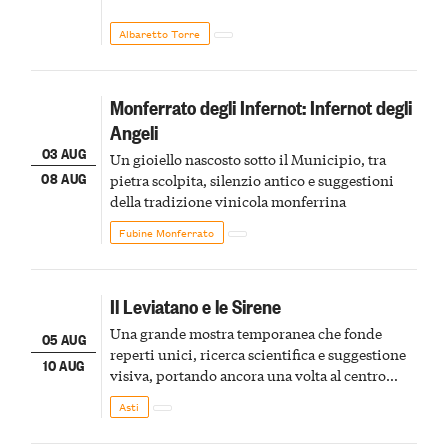
Albaretto Torre
Monferrato degli Infernot: Infernot degli
Angeli
03 AUG
Un gioiello nascosto sotto il Municipio, tra
08 AUG
pietra scolpita, silenzio antico e suggestioni
della tradizione vinicola monferrina
Fubine Monferrato
Il Leviatano e le Sirene
Una grande mostra temporanea che fonde
05 AUG
reperti unici, ricerca scientifica e suggestione
10 AUG
visiva, portando ancora una volta al centro
della scena le meraviglie del passato astigiano
Asti