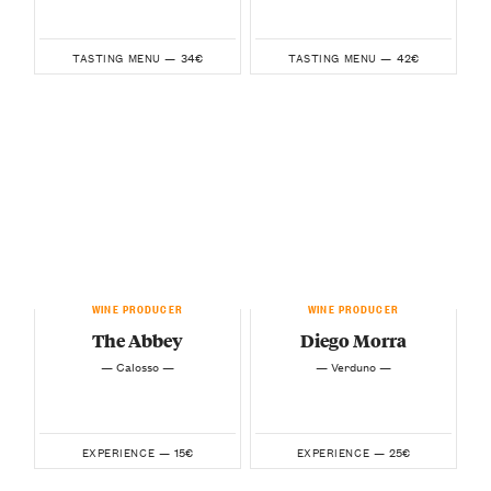
34€
42€
TASTING MENU —
TASTING MENU —
WINE PRODUCER
WINE PRODUCER
The Abbey
Diego Morra
— Calosso —
— Verduno —
15€
25€
EXPERIENCE —
EXPERIENCE —