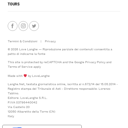
TOURS
Termini & Condizioni
|
Privacy
© 2026 Love Langhe — Riproduzione parziale dei contenuti consentita a
patto di indicarne la fonte
This site is protected by reCAPTCHA and the Google
Privacy Policy
and
Terms of Service
apply
Made with
by LoveLanghe
Langhe.Net, testata giornalistica online, iscritta al n.672/14 del 15.05.2014 -
Registro stampa del Tribunale di Asti - Direttore responsabile: Lorenzo
Tablino.
Editore: LoveLanghe S.R.L.
P.IVA 03796440042
Via Castello 20
12050 Albaretto della Torre (CN)
Italy