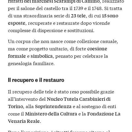
, realizzato
ritratti dei marchesi Scarampi di Camino
per il salone del castello tra il 1739 e il 1748. Si tratta
di una straordinaria serie di
, di cui
23 tele
15 sono
, recuperate e restaurate dopo vicende
esposte
complesse di dispersione e sostituzioni.
Un corpus che non nasce come collezione casuale,
ma come progetto unitario, di forte
coesione
e
, pensato per celebrare la
formale
simbolica
genealogia familiare.
Il recupero e il restauro
Il recupero delle tele è stato reso possibile grazie
all’intervento del
Nucleo Tutela Carabinieri di
, alla
e al sostegno di enti
Torino
Soprintendenza
come il
e la
Ministero della Cultura
Fondazione La
.
Venaria Reale
Dopo l’esposizione, i ritratti faranno ritorno al