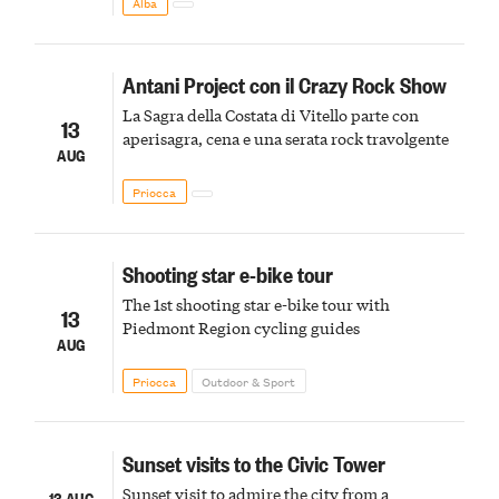
Alba
Antani Project con il Crazy Rock Show
La Sagra della Costata di Vitello parte con
13
aperisagra, cena e una serata rock travolgente
AUG
Priocca
Shooting star e-bike tour
The 1st shooting star e-bike tour with
13
Piedmont Region cycling guides
AUG
Priocca
Outdoor & Sport
Sunset visits to the Civic Tower
Sunset visit to admire the city from a
13 AUG