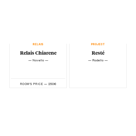
RELAIS
PROJECT
Relais Chiarene
Resté
— Novello —
— Rodello —
250€
ROOM'S PRICE —