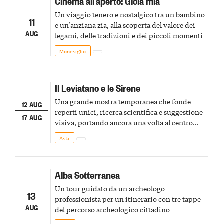
Cinema all’aperto: Gioia mia
Un viaggio tenero e nostalgico tra un bambino
11
e un’anziana zia, alla scoperta del valore dei
AUG
legami, delle tradizioni e dei piccoli momenti
Monesiglio
Il Leviatano e le Sirene
Una grande mostra temporanea che fonde
12 AUG
reperti unici, ricerca scientifica e suggestione
17 AUG
visiva, portando ancora una volta al centro
della scena le meraviglie del passato astigiano
Asti
Alba Sotterranea
Un tour guidato da un archeologo
13
professionista per un itinerario con tre tappe
AUG
del percorso archeologico cittadino