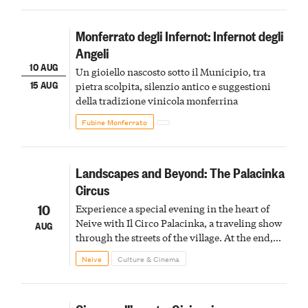
Monferrato degli Infernot: Infernot degli
Angeli
10 AUG
Un gioiello nascosto sotto il Municipio, tra
15 AUG
pietra scolpita, silenzio antico e suggestioni
della tradizione vinicola monferrina
Fubine Monferrato
Landscapes and Beyond: The Palacinka
Circus
10
Experience a special evening in the heart of
Neive with Il Circo Palacinka, a traveling show
AUG
through the streets of the village. At the end,
Cascina Fonda Winery will offer a tasting of
Neive
Culture & Cinema
two sparkling wines.