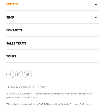
EVENTS
SHOP
CONTACTS
SALES TERMS
TOURS
Termini & Condizioni
|
Privacy
© 2026 Love Langhe — Riproduzione parziale dei contenuti consentita a
patto di indicarne la fonte
This site is protected by reCAPTCHA and the Google
Privacy Policy
and