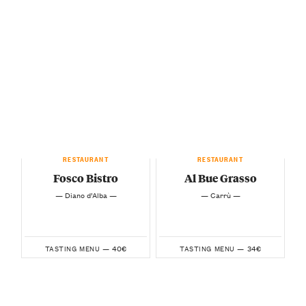
RESTAURANT
RESTAURANT
Fosco Bistro
Al Bue Grasso
— Diano d’Alba —
— Carrù —
40€
34€
TASTING MENU —
TASTING MENU —