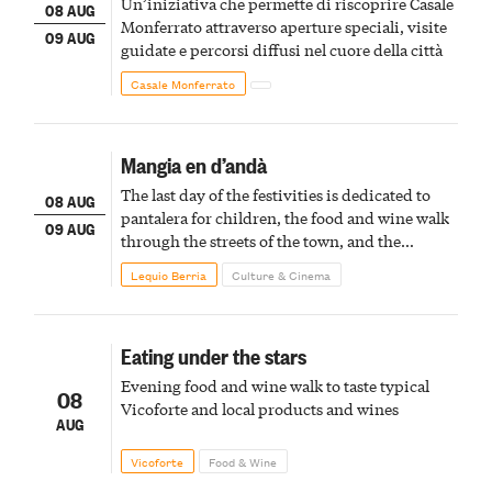
Un’iniziativa che permette di riscoprire Casale
08 AUG
Monferrato attraverso aperture speciali, visite
09 AUG
guidate e percorsi diffusi nel cuore della città
Casale Monferrato
Mangia en d’andà
The last day of the festivities is dedicated to
08 AUG
pantalera for children, the food and wine walk
09 AUG
through the streets of the town, and the
fireworks finale
Lequio Berria
Culture & Cinema
Eating under the stars
Evening food and wine walk to taste typical
08
Vicoforte and local products and wines
AUG
Vicoforte
Food & Wine