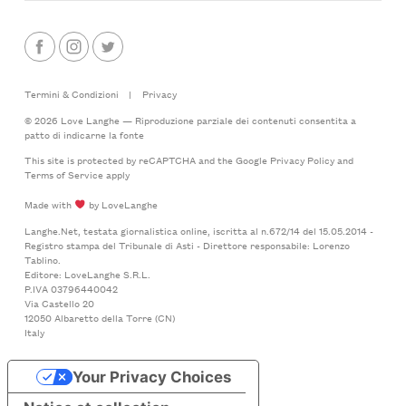
Termini & Condizioni
|
Privacy
© 2026 Love Langhe — Riproduzione parziale dei contenuti consentita a
patto di indicarne la fonte
This site is protected by reCAPTCHA and the Google
Privacy Policy
and
Terms of Service
apply
Made with
by LoveLanghe
Langhe.Net, testata giornalistica online, iscritta al n.672/14 del 15.05.2014 -
Registro stampa del Tribunale di Asti - Direttore responsabile: Lorenzo
Tablino.
Editore: LoveLanghe S.R.L.
P.IVA 03796440042
Via Castello 20
12050 Albaretto della Torre (CN)
Italy
Your Privacy Choices