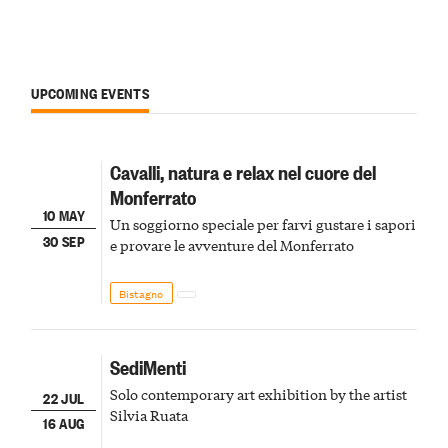
UPCOMING EVENTS
Cavalli, natura e relax nel cuore del
Monferrato
10 MAY
Un soggiorno speciale per farvi gustare i sapori
30 SEP
e provare le avventure del Monferrato
Bistagno
SediMenti
Solo contemporary art exhibition by the artist
22 JUL
Silvia Ruata
16 AUG