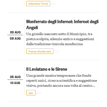
Albaretto Torre
Monferrato degli Infernot: Infernot degli
Angeli
03 AUG
Un gioiello nascosto sotto il Municipio, tra
08 AUG
pietra scolpita, silenzio antico e suggestioni
della tradizione vinicola monferrina
Fubine Monferrato
Il Leviatano e le Sirene
Una grande mostra temporanea che fonde
05 AUG
reperti unici, ricerca scientifica e suggestione
10 AUG
visiva, portando ancora una volta al centro
della scena le meraviglie del passato astigiano
Asti