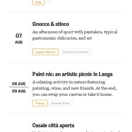
Alba
Gnocco & stinco
An afternoon of sport with pantalera, typical
07
gastronomic delicacies, and art
AUG
Lequio Berria
Culture & Cinema
Paint-nic: an artistic picnic in Langa
A relaxing activity in nature featuring
08 AUG
painting, wine, and new friends. At the end,
09 AUG
you can swap your canvas or take it home.
Treiso
Food & Wine
Casale città aperta