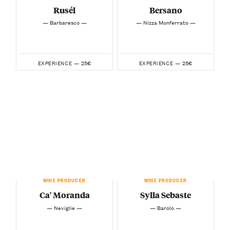
Rusél
Bersano
— Barbaresco —
— Nizza Monferrato —
25€
25€
EXPERIENCE —
EXPERIENCE —
WINE PRODUCER
WINE PRODUCER
Ca' Moranda
Sylla Sebaste
— Neviglie —
— Barolo —