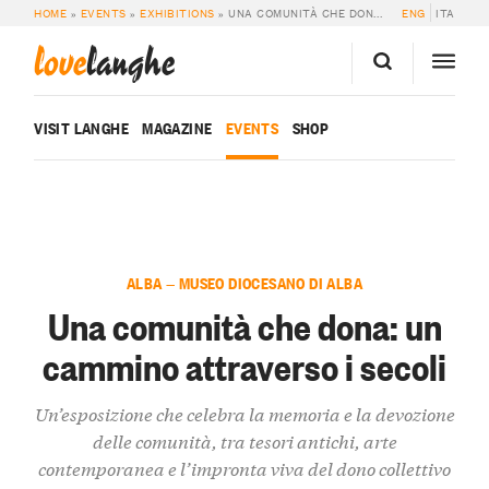
HOME
»
EVENTS
»
EXHIBITIONS
»
UNA COMUNITÀ CHE DONA: UN CAMMINO ATTRAVERSO I SECOLI
ENG
ITA
love
langhe
VISIT LANGHE
MAGAZINE
EVENTS
SHOP
ALBA — MUSEO DIOCESANO DI ALBA
Una comunità che dona: un
cammino attraverso i secoli
Un’esposizione che celebra la memoria e la devozione
delle comunità, tra tesori antichi, arte
contemporanea e l’impronta viva del dono collettivo