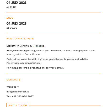
04 JULY 2026
at 19:00
ENDS
04 JULY 2026
at 00:00
HOW TO PARTICIPATE
Biglietti in vendita su
Tickeone
Policy minori: ingresso gratuito per i minori di 12 anni accompagnati da un
adulto, ridotto fino a 16 anni.
Policy diversamente abili: ingresso gratuito per le persone disabili e
l'eventuale accompagnatore.
Per maggiori info e prenotazioni scrivere email.
CONTACTS
Website ↝
info@dacordfest.it
Tel: +39 333 930 7087
GET IN TOUCH