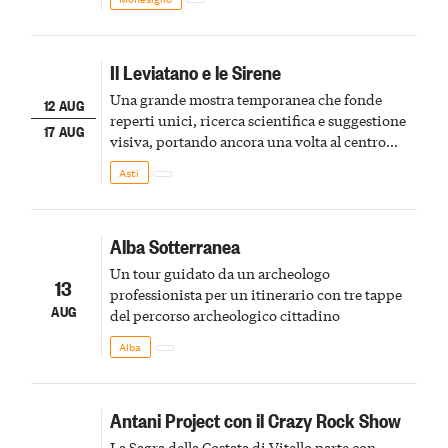
Il Leviatano e le Sirene
Una grande mostra temporanea che fonde
12 AUG
reperti unici, ricerca scientifica e suggestione
17 AUG
visiva, portando ancora una volta al centro
della scena le meraviglie del passato astigiano
Asti
Alba Sotterranea
Un tour guidato da un archeologo
13
professionista per un itinerario con tre tappe
AUG
del percorso archeologico cittadino
Alba
Antani Project con il Crazy Rock Show
La Sagra della Costata di Vitello parte con