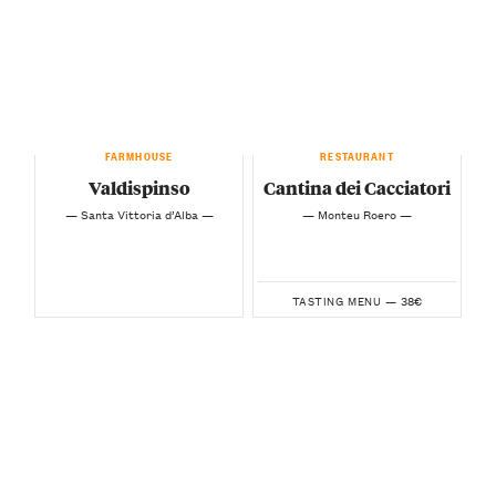
FARMHOUSE
RESTAURANT
Valdispinso
Cantina dei Cacciatori
— Santa Vittoria d’Alba —
— Monteu Roero —
38€
TASTING MENU —