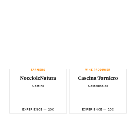
FARMERS
WINE PRODUCER
NoccioleNatura
Cascina Torniero
— Castino —
— Castellinaldo —
20€
20€
EXPERIENCE —
EXPERIENCE —