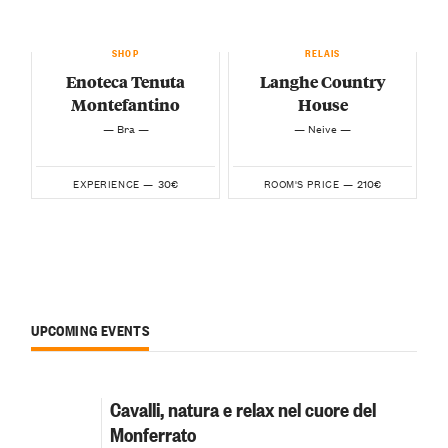
SHOP
RELAIS
Enoteca Tenuta
Langhe Country
Montefantino
House
— Bra —
— Neive —
30€
210€
EXPERIENCE —
ROOM'S PRICE —
UPCOMING EVENTS
Cavalli, natura e relax nel cuore del
Monferrato