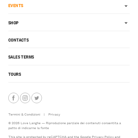
EVENTS
SHOP
CONTACTS
SALES TERMS
TOURS
Termini & Condizioni
|
Privacy
© 2026 Love Langhe — Riproduzione parziale dei contenuti consentita a
patto di indicarne la fonte
This site is protected by reCAPTCHA and the Google
Privacy Policy
and