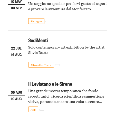
10 MAY
Un soggiorno speciale per farvi gustare i sapori
30 SEP
e provare le avventure del Monferrato
Bistagno
SediMenti
Solo contemporary art exhibition by the artist
22 JUL
Silvia Ruata
16 AUG
Albaretto Torre
Il Leviatano e le Sirene
Una grande mostra temporanea che fonde
05 AUG
reperti unici, ricerca scientifica e suggestione
10 AUG
visiva, portando ancora una volta al centro
della scena le meraviglie del passato astigiano
Asti