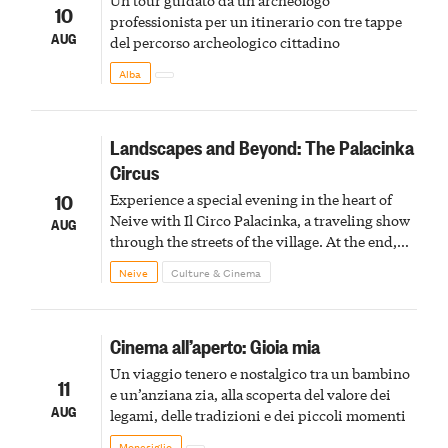
10
professionista per un itinerario con tre tappe
AUG
del percorso archeologico cittadino
Alba
Landscapes and Beyond: The Palacinka
Circus
10
Experience a special evening in the heart of
Neive with Il Circo Palacinka, a traveling show
AUG
through the streets of the village. At the end,
Cascina Fonda Winery will offer a tasting of
Neive
Culture & Cinema
two sparkling wines.
Cinema all’aperto: Gioia mia
Un viaggio tenero e nostalgico tra un bambino
11
e un’anziana zia, alla scoperta del valore dei
AUG
legami, delle tradizioni e dei piccoli momenti
Monesiglio