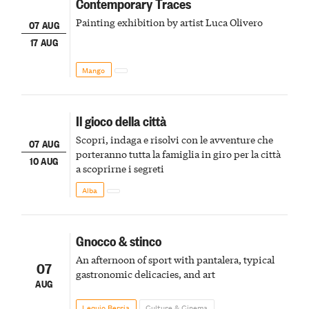
Contemporary Traces
Painting exhibition by artist Luca Olivero
07 AUG
17 AUG
Mango
Il gioco della città
Scopri, indaga e risolvi con le avventure che
07 AUG
porteranno tutta la famiglia in giro per la città
10 AUG
a scoprirne i segreti
Alba
Gnocco & stinco
An afternoon of sport with pantalera, typical
07
gastronomic delicacies, and art
AUG
Lequio Berria
Culture & Cinema