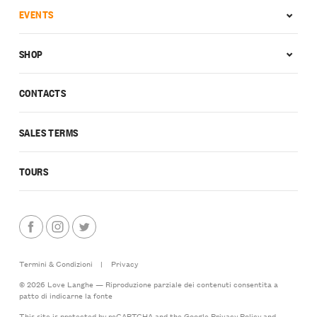
EVENTS
SHOP
CONTACTS
SALES TERMS
TOURS
Termini & Condizioni
|
Privacy
© 2026 Love Langhe — Riproduzione parziale dei contenuti consentita a
patto di indicarne la fonte
This site is protected by reCAPTCHA and the Google
Privacy Policy
and