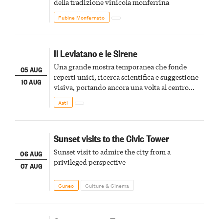
della tradizione vinicola monferrina
Fubine Monferrato
Il Leviatano e le Sirene
Una grande mostra temporanea che fonde
05 AUG
reperti unici, ricerca scientifica e suggestione
10 AUG
visiva, portando ancora una volta al centro
della scena le meraviglie del passato astigiano
Asti
Sunset visits to the Civic Tower
Sunset visit to admire the city from a
06 AUG
privileged perspective
07 AUG
Cuneo
Culture & Cinema