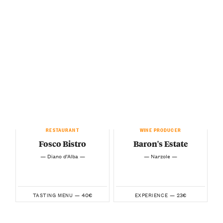
RESTAURANT
WINE PRODUCER
Fosco Bistro
Baron's Estate
— Diano d’Alba —
— Narzole —
40€
23€
TASTING MENU —
EXPERIENCE —