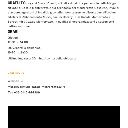
GRATUITO
ragazzi fino a 16 anni, attività didattica per scuole dell'obbligo
situate a Casale Monferrato e sul territorio del Monferrato Casalese, invalidi
e accompagnatori di invalidi, giornalisti con tesserino d'iscrizione all'ordine,
titolari di Abbonamento Musei, soci di Rotary Club Casale Monferrato e
Soroptimist Casale Monferrato, in qualità di coorganizzatori e sostenitori
dell’esposizione
ORARI
Giovedì
12:30 → 14:00
Da venerdì a domenica
19:30 → 21:30
Ultimo ingresso: 30 minuti prima della chiusura.
CONTACTS
Website ↝
museo@comune.casale-monferrato.al.it
Tel: +39 0142 444309