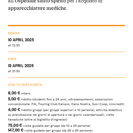
all’
per l’acquisto di
Ospedale santo Spirito
.
apparecchiature mediche
BEGINS
10 APRIL 2025
at 12:30
ENDS
13 APRIL 2025
at 21:30
HOW TO PARTICIPATE
8,00 €
intero
5,00 €
ridotto (studenti fino a 24 anni, ultrasessantenni, associazioni
convenzionate: FAI, Touring Club Italiano, Italia Nostra, Soci Coop, Unicredit)
4,00 €
ridotto gruppi (per gruppi superiori a 10 persone), attività didattica
su prenotazione nei giorni di apertura o nei giorni calendarizzati, visite
tematiche (oltre al biglietto d’ingresso)
75,00 €
visite guidate per gruppi (da 10 a 25 persone)
147,00 €
visite guidate per gruppi (da 26 a 50 persone)