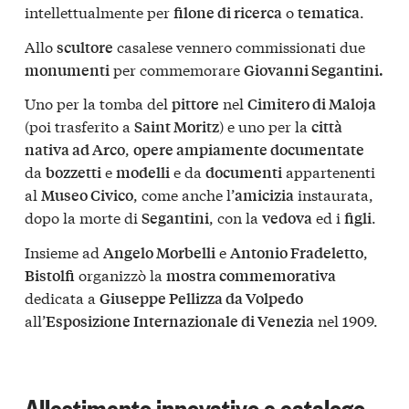
intellettualmente per
o
.
filone di ricerca
tematica
Allo
casalese vennero commissionati due
scultore
per commemorare
monumenti
Giovanni Segantini.
Uno per la tomba del
nel
pittore
Cimitero di Maloja
(poi trasferito a
) e uno per la
Saint Moritz
città
,
nativa ad Arco
opere ampiamente documentate
da
e
e da
appartenenti
bozzetti
modelli
documenti
al
, come anche l’
instaurata,
Museo Civico
amicizia
dopo la morte di
, con la
ed i
.
Segantini
vedova
figli
Insieme ad
e
,
Angelo Morbelli
Antonio Fradeletto
organizzò la
Bistolfi
mostra commemorativa
dedicata a
Giuseppe Pellizza da Volpedo
all’
nel 1909.
Esposizione Internazionale di Venezia
Allestimento innovativo e catalogo