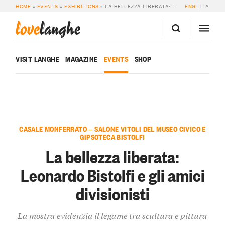
HOME
»
EVENTS
»
EXHIBITIONS
»
LA BELLEZZA LIBERATA: LEONARDO BISTOLFI E GLI AMICI DIVISIONISTI
ENG
ITA
love
langhe
VISIT LANGHE
MAGAZINE
EVENTS
SHOP
CASALE MONFERRATO — SALONE VITOLI DEL MUSEO CIVICO E
GIPSOTECA BISTOLFI
La bellezza liberata:
Leonardo Bistolfi e gli amici
divisionisti
La mostra evidenzia il legame tra scultura e pittura