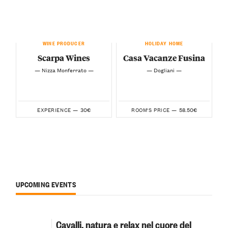
WINE PRODUCER
HOLIDAY HOME
Scarpa Wines
Casa Vacanze Fusina
— Nizza Monferrato —
— Dogliani —
30€
58.50€
EXPERIENCE —
ROOM'S PRICE —
UPCOMING EVENTS
Cavalli, natura e relax nel cuore del