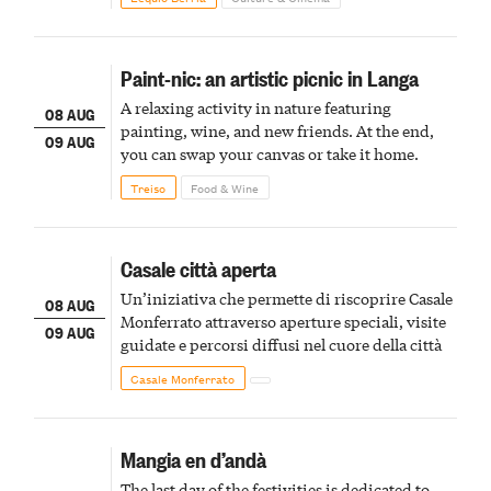
Paint-nic: an artistic picnic in Langa
A relaxing activity in nature featuring
08 AUG
painting, wine, and new friends. At the end,
09 AUG
you can swap your canvas or take it home.
Treiso
Food & Wine
Casale città aperta
Un’iniziativa che permette di riscoprire Casale
08 AUG
Monferrato attraverso aperture speciali, visite
09 AUG
guidate e percorsi diffusi nel cuore della città
Casale Monferrato
Mangia en d’andà
The last day of the festivities is dedicated to