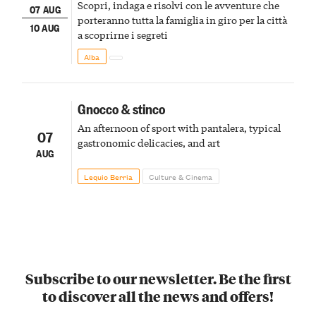
Scopri, indaga e risolvi con le avventure che
07 AUG
porteranno tutta la famiglia in giro per la città
10 AUG
a scoprirne i segreti
Alba
Gnocco & stinco
An afternoon of sport with pantalera, typical
07
gastronomic delicacies, and art
AUG
Lequio Berria
Culture & Cinema
Subscribe to our newsletter. Be the first
to discover all the news and offers!