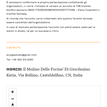
È necessario confermare la propria partecipazione contattando gli
organizzatori, vi verrà richiesto di versare un acconto di 70€ tramite
bonifico bancario (IBAN IT60M0305801604100571772159 – Elena Cassinelli) o
tramite Satispay.
Si ricorda che l'acconto verrà rimborsato solo qualora l’evento dovesse
essere cancellato dall'organizzatore.
In caso di mancata partecipazione l'acconto non potrà essere usato per le
lezioni in studio, né per un successivo ritiro.
CONTACTS
ecyogastudio@gmail.com
Tel: +39 320 313 2050
Il Mulino Delle Fucine' Di Giordanino
INDIRIZZO:
Katia, Via Bellino, Casteldelfino, CN, Italia