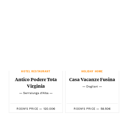
HOTEL RESTAURANT
HOLIDAY HOME
Antico Podere Tota
Casa Vacanze Fusina
Virginia
— Dogliani —
— Serralunga d’Alba —
120.00€
58.50€
ROOM'S PRICE —
ROOM'S PRICE —