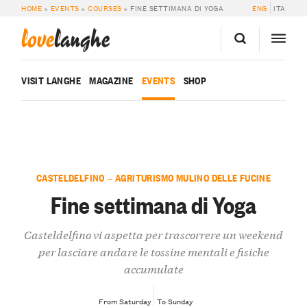
HOME
»
EVENTS
»
COURSES
»
FINE SETTIMANA DI YOGA
ENG
ITA
love
langhe
VISIT LANGHE
MAGAZINE
EVENTS
SHOP
CASTELDELFINO — AGRITURISMO MULINO DELLE FUCINE
Fine settimana di Yoga
Casteldelfino vi aspetta per trascorrere un weekend
per lasciare andare le tossine mentali e fisiche
accumulate
From Saturday
To Sunday