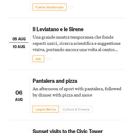
Fubine Monferrato
Il Leviatano e le Sirene
Una grande mostra temporanea che fonde
05 AUG
reperti unici, ricerca scientifica e suggestione
10 AUG
visiva, portando ancora una volta al centro
della scena le meraviglie del passato astigiano
Asti
Pantalera and pizza
An afternoon of sport with pantalera, followed
06
by dinner with pizza and more
AUG
Lequio Berria
Culture & Cinema
Sunset visits to the Civic Tower