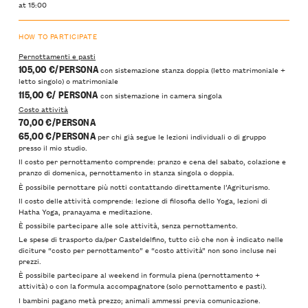
at 15:00
HOW TO PARTICIPATE
Pernottamenti e pasti
105,00 €/PERSONA
con sistemazione stanza doppia (letto matrimoniale +
letto singolo) o matrimoniale
115,00 €/ PERSONA
con sistemazione in camera singola
Costo attività
70,00 €/PERSONA
65,00 €/PERSONA
per chi già segue le lezioni individuali o di gruppo
presso il mio studio.
Il costo per pernottamento comprende: pranzo e cena del sabato, colazione e
pranzo di domenica, pernottamento in stanza singola o doppia.
È possibile pernottare più notti contattando direttamente l’Agriturismo.
Il costo delle attività comprende: lezione di filosofia dello Yoga, lezioni di
Hatha Yoga, pranayama e meditazione.
È possibile partecipare alle sole attività, senza pernottamento.
Le spese di trasporto da/per Casteldelfino, tutto ciò che non è indicato nelle
diciture “costo per pernottamento” e “costo attività” non sono incluse nei
prezzi.
È possibile partecipare al weekend in formula piena (pernottamento +
attività) o con la formula accompagnatore (solo pernottamento e pasti).
I bambini pagano metà prezzo; animali ammessi previa comunicazione.