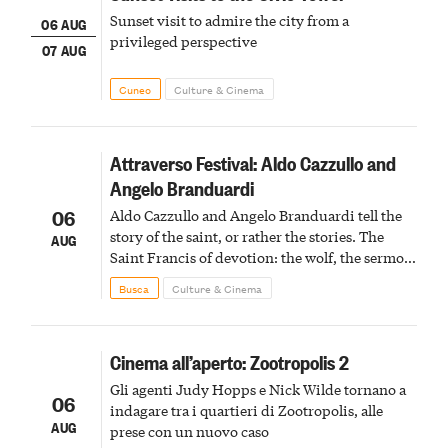
Sunset visit to admire the city from a
06 AUG
privileged perspective
07 AUG
Cuneo
Culture & Cinema
Attraverso Festival: Aldo Cazzullo and
Angelo Branduardi
06
Aldo Cazzullo and Angelo Branduardi tell the
story of the saint, or rather the stories. The
AUG
Saint Francis of devotion: the wolf, the sermon
to the birds, the stigmata
Busca
Culture & Cinema
Cinema all’aperto: Zootropolis 2
Gli agenti Judy Hopps e Nick Wilde tornano a
06
indagare tra i quartieri di Zootropolis, alle
AUG
prese con un nuovo caso