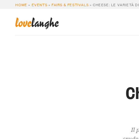
HOME
»
EVENTS
»
FAIRS & FESTIVALS
»
CHEESE: LE VARIETÀ D
love
langhe
Ch
Il 
crudo: