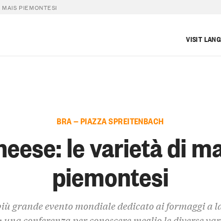
I MAIS PIEMONTESI
VISIT LAN
BRA — PIAZZA SPREITENBACH
eese: le varietà di m
piemontesi
più grande evento mondiale dedicato ai formaggi a l
 una conferenza per conoscere meglio le diverse var