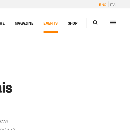
ENG
ITA
GHE
MAGAZINE
EVENTS
SHOP
ais
atte
ietà di