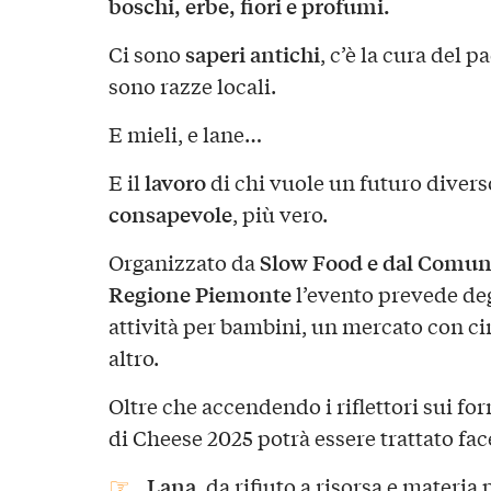
boschi, erbe, fiori e profumi.
saperi antichi
Ci sono
, c’è la cura del p
sono razze locali.
E mieli, e lane…
lavoro
E il
di chi vuole un futuro divers
consapevole
, più vero.
Slow Food e dal Comun
Organizzato da
Regione Piemonte
l’evento prevede de
attività per bambini, un mercato con ci
altro.
Oltre che accendendo i riflettori sui for
di Cheese 2025 potrà essere trattato fac
Lana
, da rifiuto a risorsa e materia 