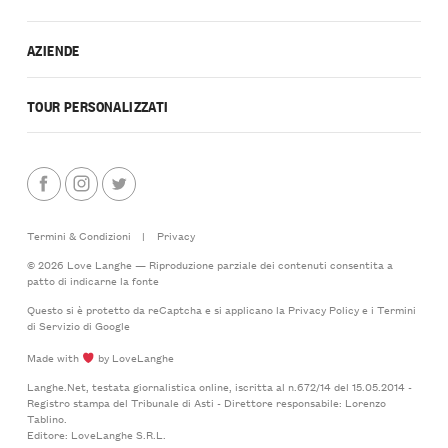
AZIENDE
TOUR PERSONALIZZATI
Termini & Condizioni
|
Privacy
© 2026 Love Langhe — Riproduzione parziale dei contenuti consentita a
patto di indicarne la fonte
Questo si è protetto da reCaptcha e si applicano la
Privacy Policy
e i
Termini
di Servizio
di Google
Made with
by LoveLanghe
Langhe.Net, testata giornalistica online, iscritta al n.672/14 del 15.05.2014 -
Registro stampa del Tribunale di Asti - Direttore responsabile: Lorenzo
Tablino.
Editore: LoveLanghe S.R.L.