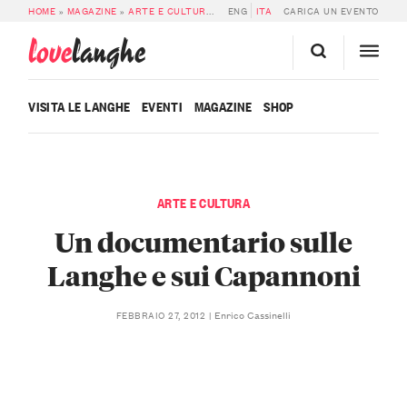
HOME
»
MAGAZINE
»
ARTE E CULTURA
»
UN DOCUMENTARIO SULLE LANGHE E 
ENG
ITA
CARICA UN EVENTO
love
langhe
VISITA LE LANGHE
EVENTI
MAGAZINE
SHOP
ARTE E CULTURA
Un documentario sulle
Langhe e sui Capannoni
Enrico Cassinelli
FEBBRAIO 27, 2012