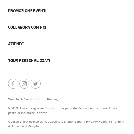
PROMOZIONE EVENTI
COLLABORA CON NOI
AZIENDE
TOUR PERSONALIZZATI
Termini & Condizioni
|
Privacy
© 2026 Love Langhe — Riproduzione parziale dei contenuti consentita a
patto di indicarne la fonte
Questo si è protetto da reCaptcha e si applicano la
Privacy Policy
e i
Termini
di Servizio
di Google