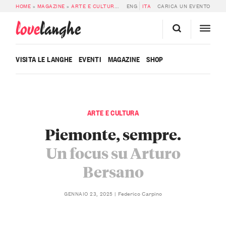
HOME
»
MAGAZINE
»
ARTE E CULTURA
»
PIEMONTE, SEMPRE. UN FOCUS SU A
ENG
ITA
CARICA UN EVENTO
love
langhe
VISITA LE LANGHE
EVENTI
MAGAZINE
SHOP
ARTE E CULTURA
Piemonte, sempre.
Un focus su Arturo
Bersano
Federico Carpino
GENNAIO 23, 2025