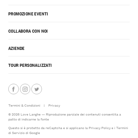
PROMOZIONE EVENTI
COLLABORA CON NOI
AZIENDE
TOUR PERSONALIZZATI
Termini & Condizioni
|
Privacy
© 2026 Love Langhe — Riproduzione parziale dei contenuti consentita a
patto di indicarne la fonte
Questo si è protetto da reCaptcha e si applicano la
Privacy Policy
e i
Termini
di Servizio
di Google