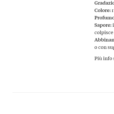
Gradazio
Colore
: 
Profum
Sapore
:
colpisce 
Abbina
o con su
Più info