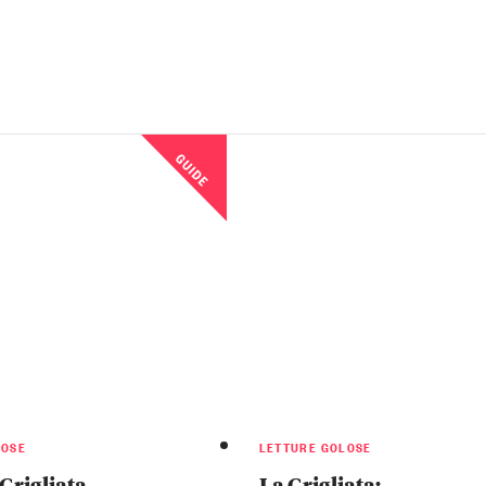
GUIDE
LOSE
LETTURE GOLOSE
 Grigliata
La Grigliata: