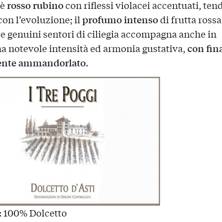
rosso rubino
 è
con riflessi violacei accentuati, ten
profumo intenso
con l’evoluzione; il
di frutta ross
 e genuini sentori di ciliegia accompagna anche in
con fin
a notevole intensità ed armonia gustativa,
ente ammandorlato
.
: 100% Dolcetto