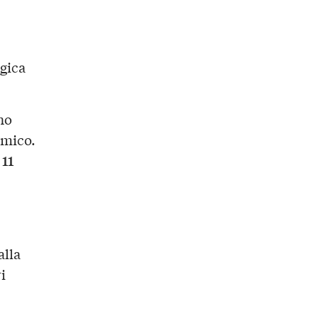
ogica
no
amico.
11
alla
i