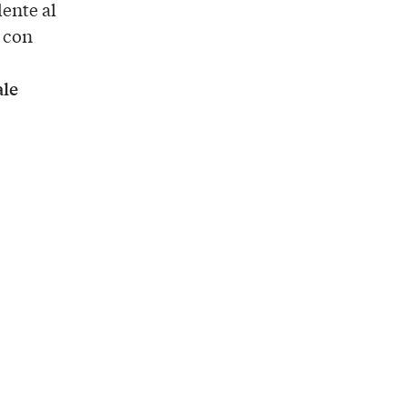
dente al
a con
ale