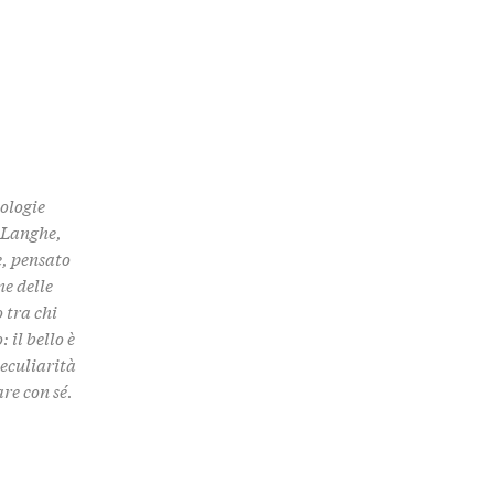
nologie
 Langhe,
e, pensato
ne delle
 tra chi
 il bello è
peculiarità
re con sé.