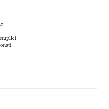
he
semplici
onati.