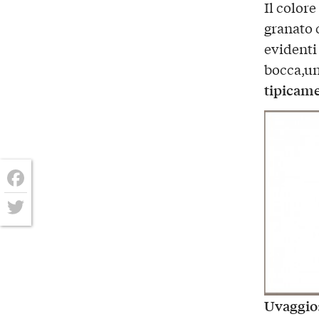
Il colore
granato 
evidenti
bocca,un
tipicam
Facebook
Twitter
Uvaggio