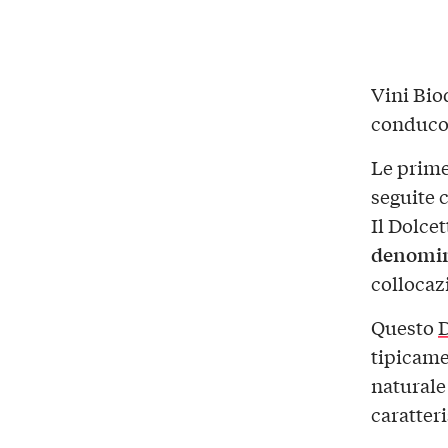
Vini Bio
conducon
Le prime
seguite 
Il Dolcet
denomina
collocazi
Questo
D
tipicame
naturale
caratteri