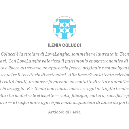
ILENIA COLUCCI
 Colucci è la titolare di LoveLanghe, sommelier e laureata in Tec
ari. Con LoveLanghe valorizza il patrimonio enogastronomico di
o e Roero attraverso un approccio fresco, originale e coinvolgent
 scoprire il territorio divertendosi. Alla base c’è un’attenta selezio
i realtà locali, promosse favorendo un contatto diretto e autentico
chi assaggia. Per Ilenia non conta conoscere ogni dettaglio tecnico:
lla storia dietro le etichette — volti, filosofia, cultura, sacrifici e 
torio — e trasformare ogni esperienza in qualcosa di unico da porta
Articolo di Ilenia