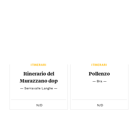
ITINERARI
ITINERARI
Itinerario del
Pollenzo
Murazzano dop
— Bra —
— Serravalle Langhe —
N/D
N/D