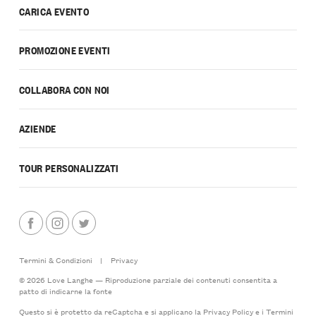
CARICA EVENTO
PROMOZIONE EVENTI
COLLABORA CON NOI
AZIENDE
TOUR PERSONALIZZATI
Termini & Condizioni
|
Privacy
© 2026 Love Langhe — Riproduzione parziale dei contenuti consentita a
patto di indicarne la fonte
Questo si è protetto da reCaptcha e si applicano la
Privacy Policy
e i
Termini