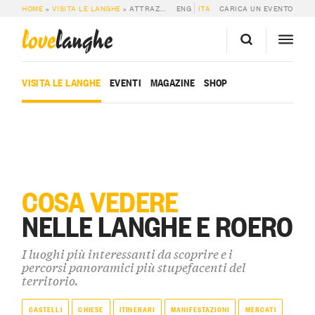
HOME
»
VISITA LE LANGHE
»
ATTRAZIONI
ENG
ITA
CARICA UN EVENTO
love
langhe
VISITA LE LANGHE
EVENTI
MAGAZINE
SHOP
COSA VEDERE
NELLE LANGHE E ROERO
I luoghi più interessanti da scoprire e i
percorsi panoramici più stupefacenti del
territorio.
CASTELLI
CHIESE
ITINERARI
MANIFESTAZIONI
MERCATI