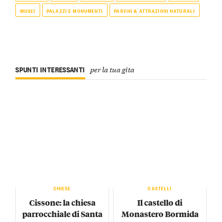
MUSEI
PALAZZI E MONUMENTI
PARCHI & ATTRAZIONI NATURALI
SPUNTI INTERESSANTI
per la tua gita
CHIESE
CASTELLI
Cissone: la chiesa
Il castello di
parrocchiale di Santa
Monastero Bormida