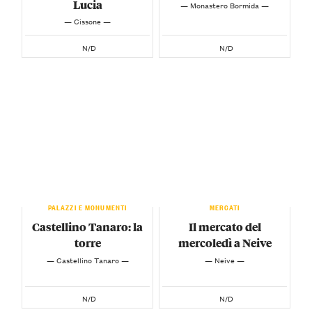
Lucia
— Monastero Bormida —
— Cissone —
N/D
N/D
PALAZZI E MONUMENTI
MERCATI
Castellino Tanaro: la
Il mercato del
torre
mercoledì a Neive
— Castellino Tanaro —
— Neive —
N/D
N/D