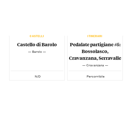
CASTELLI
ITINERARI
Castello di Barolo
Pedalate partigiane #5:
Bossolasco,
— Barolo —
Cravanzana, Serravalle
— Cravanzana —
N/D
Percorribile