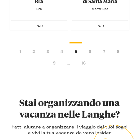
Bra
di Santa Maria
— Bra —
— Montelupo —
N/D
N/D
1
2
3
4
5
6
7
8
9
…
16
Stai organizzando una
vacanza nelle Langhe?
Fatti aiutare a organizzare il viaggio dei tuoi sogni
e vivi la tua vacanza da vero insider