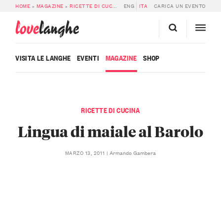
HOME
»
MAGAZINE
»
RICETTE DI CUCINA
»
ENG
LINGUA DI MAIALE AL BAROLO
ITA
CARICA UN EVENTO
love
langhe
VISITA LE LANGHE
EVENTI
MAGAZINE
SHOP
RICETTE DI CUCINA
Lingua di maiale al Barolo
Armando Gambera
MARZO 13, 2011