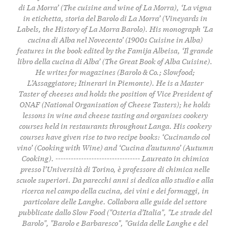
di La Morra’ (The cuisine and wine of La Morra), ‘La vigna
in etichetta, storia del Barolo di La Morra’ (Vineyards in
Labels, the History of La Morra Barolo). His monograph ‘La
cucina di Alba nel Novecento’ (1900s Cuisine in Alba)
features in the book edited by the Famija Albeisa, ‘Il grande
libro della cucina di Alba’ (The Great Book of Alba Cuisine).
He writes for magazines (Barolo & Co.; Slowfood;
L’Assaggiatore; Itinerari in Piemonte). He is a Master
Taster of cheeses and holds the position of Vice President of
ONAF (National Organisation of Cheese Tasters); he holds
lessons in wine and cheese tasting and organises cookery
courses held in restaurants throughout Langa. His cookery
courses have given rise to two recipe books: ‘Cucinando col
vino’ (Cooking with Wine) and ‘Cucina d’autunno’ (Autumn
Cooking). --------------------------------- Laureato in chimica
presso l’Università di Torino, è professore di chimica nelle
scuole superiori. Da parecchi anni si dedica allo studio e alla
ricerca nel campo della cucina, dei vini e dei formaggi, in
particolare delle Langhe. Collabora alle guide del settore
pubblicate dallo Slow Food ("Osteria d’Italia", "Le strade del
Barolo", "Barolo e Barbaresco", "Guida delle Langhe e del