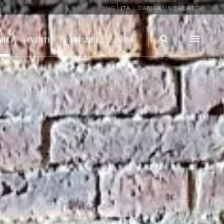
ENG
ITA
CARICA UN EVENTO
GHE
EVENTI
MAGAZINE
SHOP