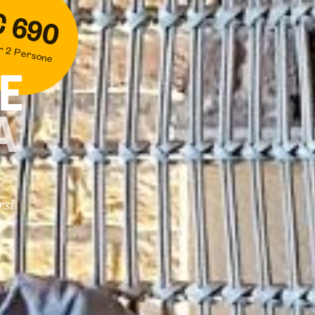
€ 690
r 2 Persone
E
A
rsi