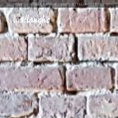
HOME
»
VISITA LE LANGHE
»
PACCHETTI LANGHEBOX
»
COCCOL
love
langhe