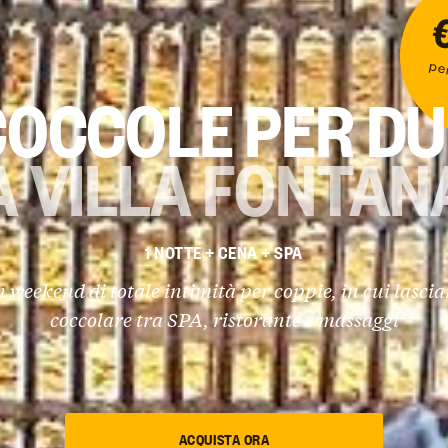
pe
COCCOLE PER DU
A VILLA FONTAN
1 NOTTE + CENA + SPA
 weekend di totale intimità per coppie, in cui lascia
coccolare tra SPA, ristorante e massaggi
ACQUISTA ORA