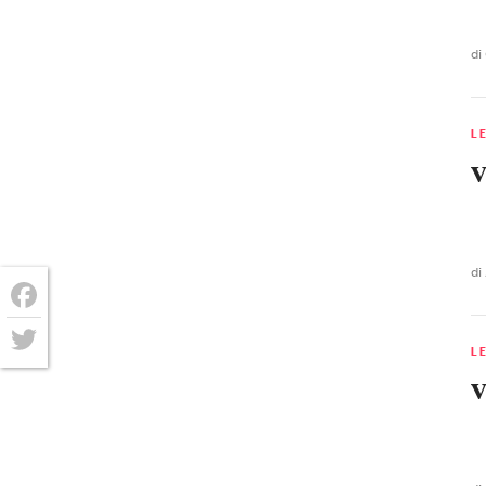
d
L
V
di
Facebook
L
Twitter
V