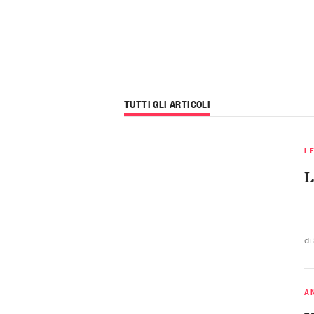
TUTTI GLI ARTICOLI
L
L
di
A