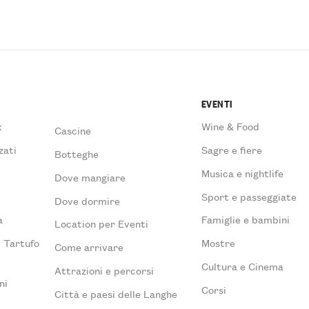
EVENTI
x
Wine & Food
Cascine
zati
Sagre e fiere
Botteghe
Musica e nightlife
Dove mangiare
à
Sport e passeggiate
Dove dormire
a
Famiglie e bambini
Location per Eventi
l Tartufo
Mostre
Come arrivare
Cultura e Cinema
Attrazioni e percorsi
ni
Corsi
Città e paesi delle Langhe