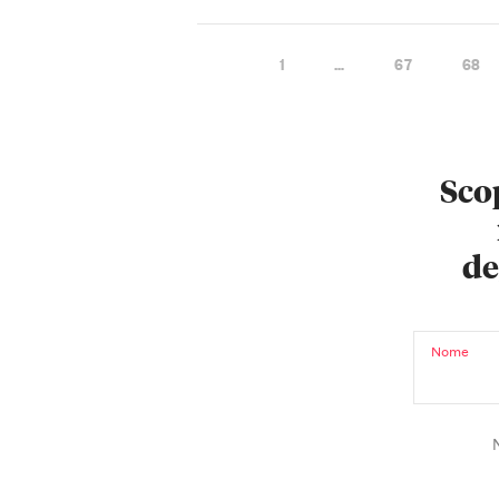
1
…
67
68
Scop
de
Nome