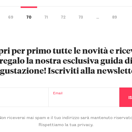
69
70
71
72
73
…
89
ri per primo tutte le novità e rice
regalo la nostra esclusiva guida d
gustazione! Iscriviti alla newslett
Email
Non riceverai mai spam e il tuo indirizzo sarà mantenuto riservato
Rispettiamo la tua privacy.