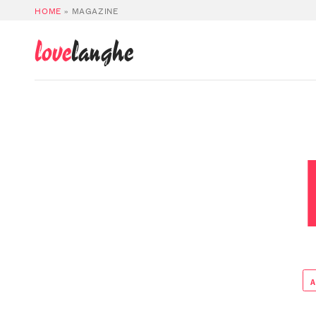
HOME
»
MAGAZINE
love
langhe
A